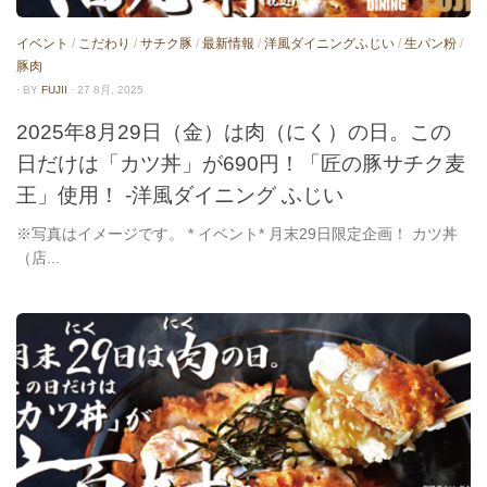
イベント
/
こだわり
/
サチク豚
/
最新情報
/
洋風ダイニングふじい
/
生パン粉
/
豚肉
· BY
FUJII
· 27 8月, 2025
2025年8月29日（金）は肉（にく）の日。この
日だけは「カツ丼」が690円！「匠の豚サチク麦
王」使用！ -洋風ダイニング ふじい
※写真はイメージです。 * イベント* 月末29日限定企画！ カツ丼
（店...