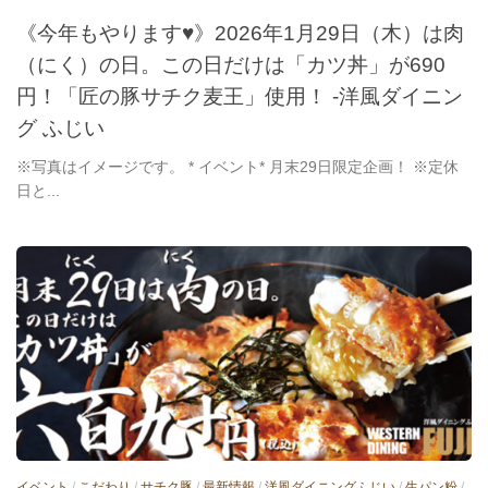
《今年もやります♥》2026年1月29日（木）は肉
（にく）の日。この日だけは「カツ丼」が690
円！「匠の豚サチク麦王」使用！ -洋風ダイニン
グ ふじい
※写真はイメージです。 * イベント* 月末29日限定企画！ ※定休
日と...
イベント
/
こだわり
/
サチク豚
/
最新情報
/
洋風ダイニングふじい
/
生パン粉
/