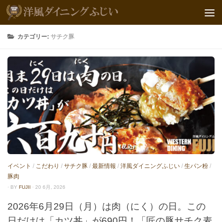
カテゴリー:
サチク豚
イベント
/
こだわり
/
サチク豚
/
最新情報
/
洋風ダイニングふじい
/
生パン粉
/
豚肉
· BY
FUJII
· 20 6月, 2026
2026年6月29日（月）は肉（にく）の日。この
日だけは「カツ丼」が690円！「匠の豚サチク麦