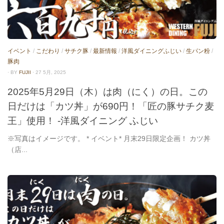
イベント
/
こだわり
/
サチク豚
/
最新情報
/
洋風ダイニングふじい
/
生パン粉
/
豚肉
· BY
FUJII
· 27 5月, 2025
2025年5月29日（木）は肉（にく）の日。この
日だけは「カツ丼」が690円！「匠の豚サチク麦
王」使用！ -洋風ダイニング ふじい
※写真はイメージです。 * イベント* 月末29日限定企画！ カツ丼
（店...