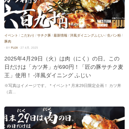
イベント
/
こだわり
/
サチク豚
/
最新情報
/
洋風ダイニングふじい
/
生パン粉
/
豚肉
· BY
FUJII
· 27 4月, 2025
2025年4月29日（火）は肉（にく）の日。この
日だけは「カツ丼」が690円！「匠の豚サチク麦
王」使用！ -洋風ダイニング ふじい
※写真はイメージです。 * イベント* 月末29日限定企画！ カツ丼
（店...