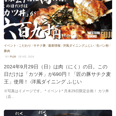
イベント
/
こだわり
/
サチク豚
/
最新情報
/
洋風ダイニングふじい
/
生パン粉
/
豚肉
· BY
FUJII
· 28 9月, 2024
2024年9月29日（日）は肉（にく）の日。この
日だけは「カツ丼」が690円！「匠の豚サチク麦
王」使用！ -洋風ダイニング ふじい
※写真はイメージです。 * イベント* 月末29日限定企画！ カツ丼
（店...