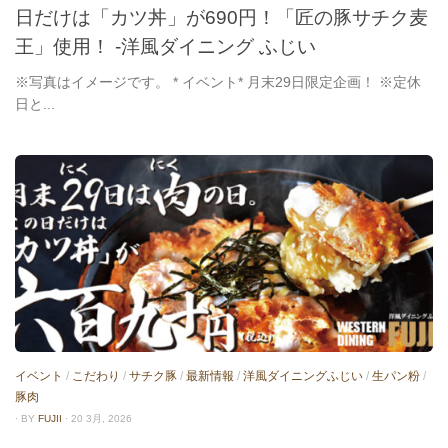
日だけは「カツ丼」が690円！「匠の豚サチク麦
王」使用！ -洋風ダイニング ふじい
※写真はイメージです。 * イベント* 月末29日限定企画！ ※定休
日と...
イベント
/
こだわり
/
サチク豚
/
最新情報
/
洋風ダイニングふじい
/
生パン粉
/
豚肉
· BY
FUJII
· 20 3月, 2026