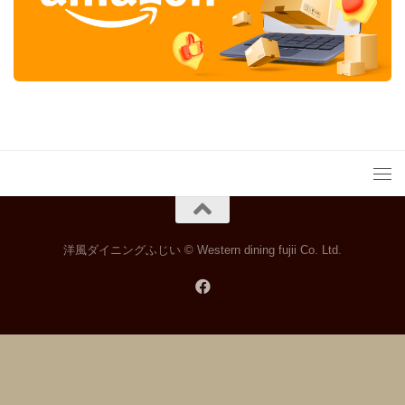
洋風ダイニングふじい © Western dining fujii Co. Ltd.