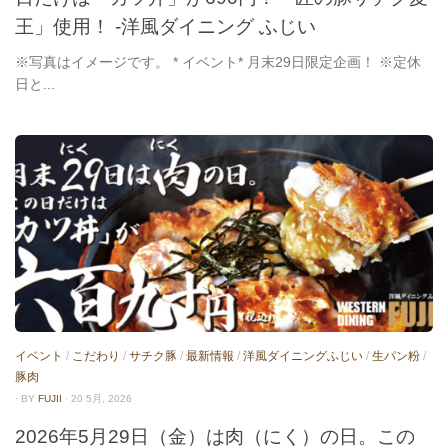
王」使用！ -洋風ダイニング ふじい
※写真はイメージです。 * イベント* 月末29日限定企画！ ※定休
日と...
イベント
/
こだわり
/
サチク豚
/
最新情報
/
洋風ダイニングふじい
/
生パン粉
/
豚肉
· BY
FUJII
· 20 5月, 2026
2026年5月29日（金）は肉（にく）の日。この