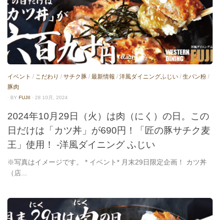
イベント
/
こだわり
/
サチク豚
/
最新情報
/
洋風ダイニングふじい
/
生パン粉
/
豚肉
· BY
FUJII
· 28 10月, 2024
2024年10月29日（火）は肉（にく）の日。この
日だけは「カツ丼」が690円！「匠の豚サチク麦
王」使用！ -洋風ダイニング ふじい
※写真はイメージです。 * イベント* 月末29日限定企画！ カツ丼
（店...