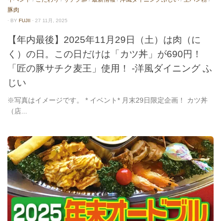
豚肉
· BY
FUJII
· 27 11月, 2025
【年内最後】2025年11月29日（土）は肉（に
く）の日。この日だけは「カツ丼」が690円！
「匠の豚サチク麦王」使用！ -洋風ダイニング ふ
じい
※写真はイメージです。 * イベント* 月末29日限定企画！ カツ丼
（店...