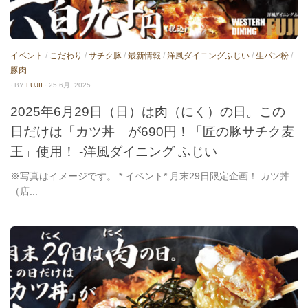
イベント
/
こだわり
/
サチク豚
/
最新情報
/
洋風ダイニングふじい
/
生パン粉
/
豚肉
· BY
FUJII
· 25 6月, 2025
2025年6月29日（日）は肉（にく）の日。この
日だけは「カツ丼」が690円！「匠の豚サチク麦
王」使用！ -洋風ダイニング ふじい
※写真はイメージです。 * イベント* 月末29日限定企画！ カツ丼
（店...