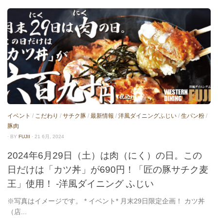
イベント
/
こだわり
/
サチク豚
/
最新情報
/
洋風ダイニングふじい
/
生パン粉
/
豚肉
· BY
FUJII
· 21 6月, 2024
2024年6月29日（土）は肉（にく）の日。この
日だけは「カツ丼」が690円！「匠の豚サチク麦
王」使用！ -洋風ダイニング ふじい
※写真はイメージです。 * イベント* 月末29日限定企画！ カツ丼
（店...