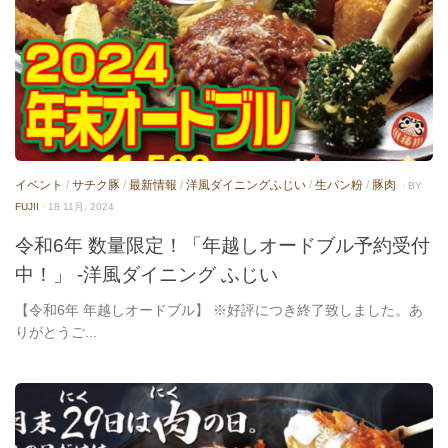
イベント
/
サチク豚
/
最新情報
/
洋風ダイニングふじい
/
生パン粉
/
豚肉
· BY
FUJII
· 18 11月, 2024
令和6年 数量限定！「年越しオードブル予約受付
中！」 -洋風ダイニング ふじい
【令和6年 年越しオードブル】 ※好評につき終了致しました。あ
りがとうご...