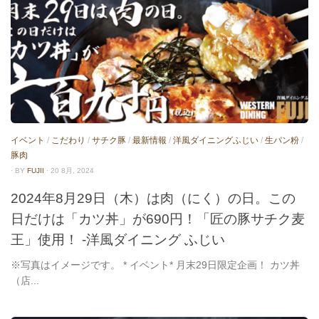
イベント
/
こだわり
/
サチク豚
/
最新情報
/
洋風ダイニングふじい
/
生パン粉
/
豚肉
· BY
FUJII
· 20 8月, 2024
2024年8月29日（木）は肉（にく）の日。この
日だけは「カツ丼」が690円！「匠の豚サチク麦
王」使用！ -洋風ダイニング ふじい
※写真はイメージです。 * イベント* 月末29日限定企画！ カツ丼
（店...