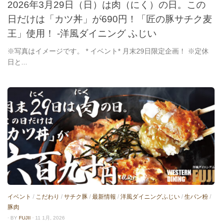
2026年3月29日（日）は肉（にく）の日。この
日だけは「カツ丼」が690円！「匠の豚サチク麦
王」使用！ -洋風ダイニング ふじい
※写真はイメージです。 * イベント* 月末29日限定企画！ ※定休
日と...
イベント
/
こだわり
/
サチク豚
/
最新情報
/
洋風ダイニングふじい
/
生パン粉
/
豚肉
· BY
FUJII
· 11 1月, 2026