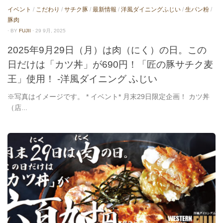
イベント
/
こだわり
/
サチク豚
/
最新情報
/
洋風ダイニングふじい
/
生パン粉
/
豚肉
· BY
FUJII
· 29 9月, 2025
2025年9月29日（月）は肉（にく）の日。この
日だけは「カツ丼」が690円！「匠の豚サチク麦
王」使用！ -洋風ダイニング ふじい
※写真はイメージです。 * イベント* 月末29日限定企画！ カツ丼
（店...