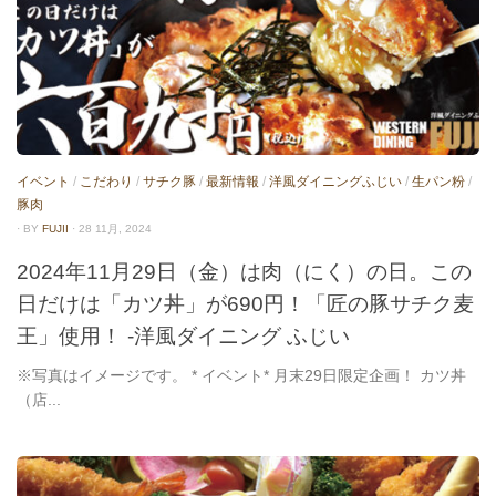
イベント
/
こだわり
/
サチク豚
/
最新情報
/
洋風ダイニングふじい
/
生パン粉
/
豚肉
· BY
FUJII
· 28 11月, 2024
2024年11月29日（金）は肉（にく）の日。この
日だけは「カツ丼」が690円！「匠の豚サチク麦
王」使用！ -洋風ダイニング ふじい
※写真はイメージです。 * イベント* 月末29日限定企画！ カツ丼
（店...