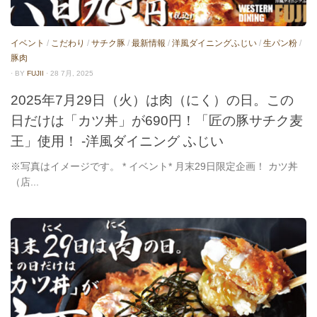
イベント
/
こだわり
/
サチク豚
/
最新情報
/
洋風ダイニングふじい
/
生パン粉
/
豚肉
· BY
FUJII
· 28 7月, 2025
2025年7月29日（火）は肉（にく）の日。この
日だけは「カツ丼」が690円！「匠の豚サチク麦
王」使用！ -洋風ダイニング ふじい
※写真はイメージです。 * イベント* 月末29日限定企画！ カツ丼
（店...