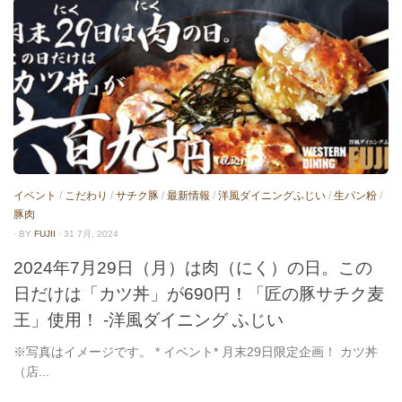
イベント
/
こだわり
/
サチク豚
/
最新情報
/
洋風ダイニングふじい
/
生パン粉
/
豚肉
· BY
FUJII
· 31 7月, 2024
2024年7月29日（月）は肉（にく）の日。この
日だけは「カツ丼」が690円！「匠の豚サチク麦
王」使用！ -洋風ダイニング ふじい
※写真はイメージです。 * イベント* 月末29日限定企画！ カツ丼
（店...