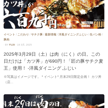
イベント
/
こだわり
/
サチク豚
/
最新情報
/
洋風ダイニングふじい
/
生パン粉
/
豚肉
· BY
FUJII
· 19 3月, 2025
2025年3月29日（土）は肉（にく）の日。この
日だけは「カツ丼」が690円！「匠の豚サチク麦
王」使用！ -洋風ダイニング ふじい
※写真はイメージです。 * イベント* 月末29日限定企画！ カツ丼
（店...