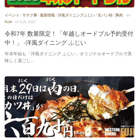
イベント
/
サチク豚
/
最新情報
/
洋風ダイニングふじい
/
生パン粉
/
豚肉
· BY
FUJII
· 10 11月, 2025
令和7年 数量限定！「年越しオードブル予約受付
中！」 -洋風ダイニング ふじい
年末年始も「洋風ダイニング ふじい」オリジナルオードブルで美
味しく過ごし...