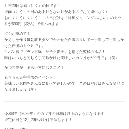
月末29日は肉（にく）の日です！
※肉（にく）の日のある月とない月があるのでお間違いなく♪
おにくにくにくにく！この日だけは『洋風ダイニング ふじい』のカツ
丼が690円（税込）で食べれます！
ダシが決めて！
かえしを作り毎朝取るダシで合わせた自慢のタレで一手間も二手間もか
けた自慢のカツ丼です。
生パン粉でブランド豚「サチク麦王」を揚げた究極の逸品！
味はいつもと同じく手間暇かけた美味しいカツ丼が690円です（笑）
かつ丼愛が止まらい方におススメ！
もちろん赤字覚悟のイベント！
美味しいお肉をみんなに食べて欲しいので、この日だけはみんな笑顔に
なりましょう（笑）
令和8年（2026年）のカツ丼の日程は以下のようになります。
※定休日と12月29日以外は開催します！