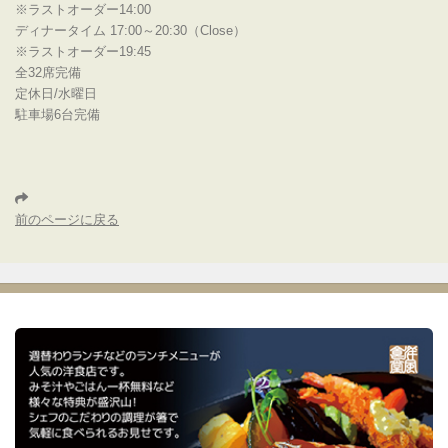
※ラストオーダー14:00
ディナータイム 17:00～20:30（Close）
※ラストオーダー19:45
全32席完備
定休日/水曜日
駐車場6台完備
前のページに戻る