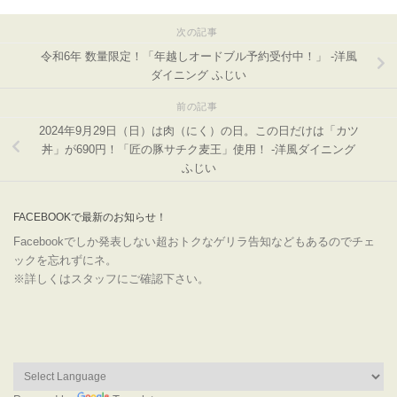
次の記事
令和6年 数量限定！「年越しオードブル予約受付中！」 -洋風
ダイニング ふじい
前の記事
2024年9月29日（日）は肉（にく）の日。この日だけは「カツ
丼」が690円！「匠の豚サチク麦王」使用！ -洋風ダイニング
ふじい
FACEBOOKで最新のお知らせ！
Facebookでしか発表しない超おトクなゲリラ告知などもあるのでチェ
ックを忘れずにネ。
※詳しくはスタッフにご確認下さい。