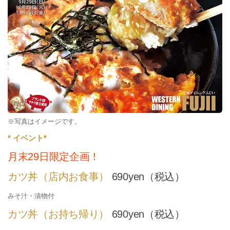
※写真はイメージです。
* イベント*
月末29日限定企画！
カツ丼（店内お食事）
690yen（税込）
みそ汁・漬物付
カツ丼（お持ち帰り）
690yen（税込）