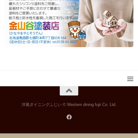
洋風ダイニングふじい © Western dining fujii Co. Ltd.