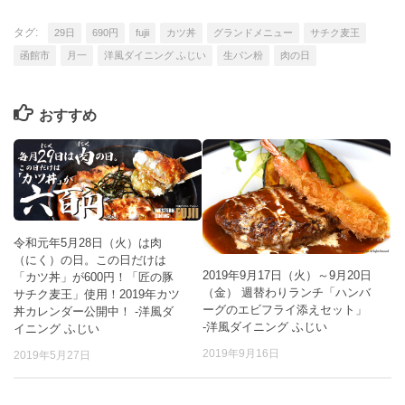
タグ:
29日
690円
fujii
カツ丼
グランドメニュー
サチク麦王
函館市
月一
洋風ダイニング ふじい
生パン粉
肉の日
おすすめ
令和元年5月28日（火）は肉
（にく）の日。この日だけは
2019年9月17日（火）～9月20日
「カツ丼」が600円！「匠の豚
（金） 週替わりランチ「ハンバ
サチク麦王」使用！2019年カツ
ーグのエビフライ添えセット」
丼カレンダー公開中！ -洋風ダ
-洋風ダイニング ふじい
イニング ふじい
2019年9月16日
2019年5月27日