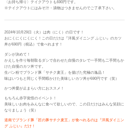
〈お持ち帰り〉テイクアウトも690円です。
※テイクアウトにはみそ汁・漬物はつきませんのでご了承下さい。
2024年10月29日（火）は肉（にく）の日です！
おにくにくにくにく！この日だけは『洋風ダイニング ふじい』のカツ
丼が690円（税込）で食べれます！
ダシが決めて！
かえしを作り毎朝取るダシで合わせた自慢のタレで一手間も二手間もか
けた自慢のカツ丼です。
生パン粉でブランド豚「サチク麦王」を揚げた究極の逸品！
味はいつもと同じく手間暇かけた美味しいカツ丼が690円です（笑）
かつ丼愛が止まらい方におススメ！
もちろん赤字覚悟のイベント！
美味しいお肉をみんなに食べて欲しいので、この日だけはみんな笑顔に
なりましょう（笑）
道南でブランド豚「匠の豚サチク麦王」が食べれるのは『洋風ダイニン
グ ふじい』だけ！