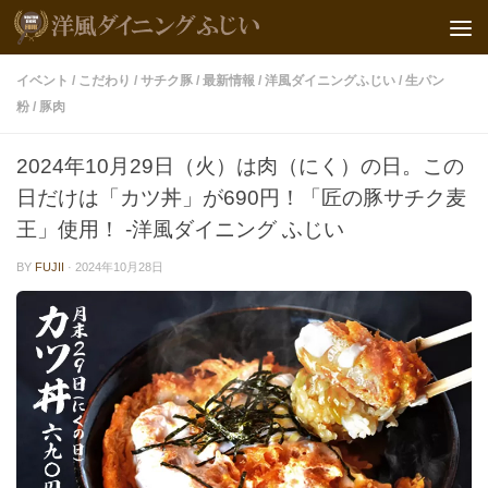
イベント
/
こだわり
/
サチク豚
/
最新情報
/
洋風ダイニングふじい
/
生パン
粉
/
豚肉
2024年10月29日（火）は肉（にく）の日。この
日だけは「カツ丼」が690円！「匠の豚サチク麦
王」使用！ -洋風ダイニング ふじい
BY
FUJII
·
2024年10月28日