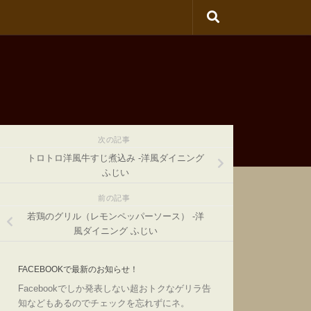
次の記事
トロトロ洋風牛すじ煮込み -洋風ダイニング
ふじい
前の記事
若鶏のグリル（レモンペッパーソース） -洋
風ダイニング ふじい
FACEBOOKで最新のお知らせ！
Facebookでしか発表しない超おトクなゲリラ告
知などもあるのでチェックを忘れずにネ。