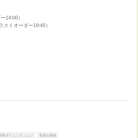
ー14:00）
（ラストオーダー19:45）
洋風ダイニング ふじい
若鶏の唐揚