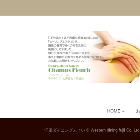
HOME
洋風ダイニングふじい © Western dining fujii Co. Ltd