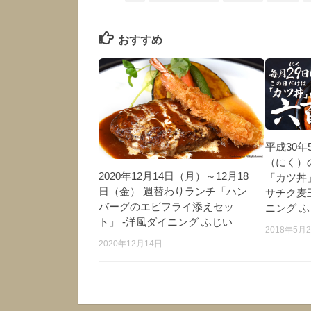
おすすめ
平成30年
（にく）
2020年12月14日（月）～12月18
「カツ丼
日（金） 週替わりランチ「ハン
サチク麦
バーグのエビフライ添えセッ
ニング 
ト」 -洋風ダイニング ふじい
2018年5月
2020年12月14日