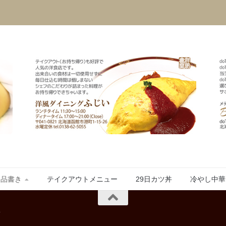
お品書き
テイクアウトメニュー
29日カツ丼
冷やし中華
.