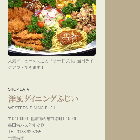
人気メニューを丸ごと『オードブル』当日テイ
クアウトできます！
SHOP DATA
WESTERN DINING FUJII
〒041-0821 北海道函館市港町1-15-26
亀田港バス停すぐ側
TEL 0138-62-5055
営業時間