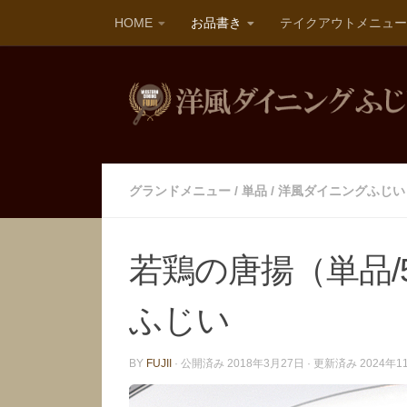
HOME
お品書き
テイクアウトメニュー
グランドメニュー
/
単品
/
洋風ダイニングふじい
若鶏の唐揚（単品/
ふじい
BY
FUJII
· 公開済み
2018年3月27日
· 更新済み
2024年1