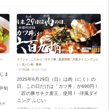
イベント
/
こだわり
/
サチク豚
/
最新情報
/
洋風ダイニングふじ
 BY
い
/
生パン粉
/
豚肉
· BY
FUJII
· 25 6月, 2025
じま
2025年6月29日（日）は肉（にく）の
日。この日だけは「カツ丼」が690円！
中旬
「匠の豚サチク麦王」使用！ -洋風ダイ
ニング ふじい
売予