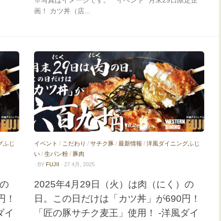
※写真はイメージです。 * イベント* 月末29日限定企
画！ カツ丼（店...
グふじ
イベント
/
こだわり
/
サチク豚
/
最新情報
/
洋風ダイニングふじ
い
/
生パン粉
/
豚肉
· BY
FUJII
· 27 4月, 2025
）の
2025年4月29日（火）は肉（にく）の
円！
日。この日だけは「カツ丼」が690円！
ダイ
「匠の豚サチク麦王」使用！ -洋風ダイ