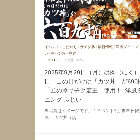
イベント
/
こだわり
/
サチク豚
/
最新情報
/
洋風ダイニン
い
/
生パン粉
/
豚肉
· BY
FUJII
· 29 9月, 2025
2025年9月29日（月）は肉（にく
日。この日だけは「カツ丼」が690
「匠の豚サチク麦王」使用！ -洋風
ニング ふじい
※写真はイメージです。 * イベント* 月末29日
画！ カツ丼（店...