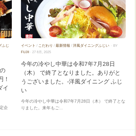
グふじ
イベント
/
こだわり
/
最新情報
/
洋風ダイニングふじい
· BY
FUJII
· 27 8月, 2025
今年の冷やし中華は令和7年7月28日
）の
（木） で終了となりました。ありがと
円！
うございました。-洋風ダイニング ふじ
ダイ
い
今年の冷やし中華は令和7年7月28日（木） で終了とな
限定企
りました。来年もご...