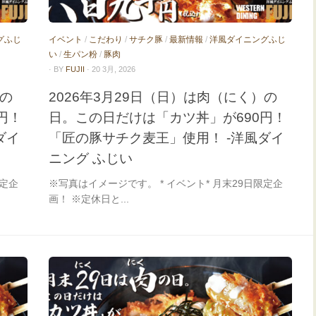
グふじ
イベント
/
こだわり
/
サチク豚
/
最新情報
/
洋風ダイニングふじ
い
/
生パン粉
/
豚肉
· BY
FUJII
· 20 3月, 2026
）の
2026年3月29日（日）は肉（にく）の
円！
日。この日だけは「カツ丼」が690円！
ダイ
「匠の豚サチク麦王」使用！ -洋風ダイ
ニング ふじい
限定企
※写真はイメージです。 * イベント* 月末29日限定企
画！ ※定休日と...