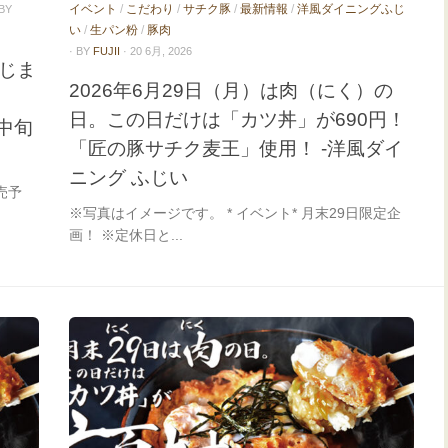
イベント
/
こだわり
/
サチク豚
/
最新情報
/
洋風ダイニングふじ
 BY
い
/
生パン粉
/
豚肉
· BY
FUJII
· 20 6月, 2026
じま
2026年6月29日（月）は肉（にく）の
日。この日だけは「カツ丼」が690円！
中旬
「匠の豚サチク麦王」使用！ -洋風ダイ
ニング ふじい
売予
※写真はイメージです。 * イベント* 月末29日限定企
画！ ※定休日と...