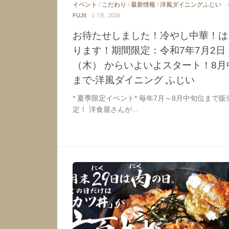
イベント
/
こだわり
/
最新情報
/
洋風ダイニングふじい
·
FUJII
· 1 7月, 2026
お待たせしました！冷やし中華！は
ります！期間限定：令和7年7月2日
（木） からいよいよスタート！8月
まで-洋風ダイニング ふじい
* 夏季限定イベント* 毎年7月～8月中旬位まで販
定！ 洋食屋さんが...