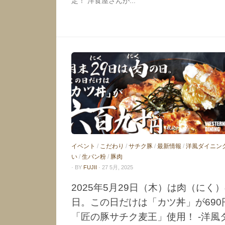
定！ 洋食屋さんが...
イベント
/
こだわり
/
サチク豚
/
最新情報
/
洋風ダイニン
い
/
生パン粉
/
豚肉
· BY
FUJII
· 27 5月, 2025
2025年5月29日（木）は肉（にく
日。この日だけは「カツ丼」が690
「匠の豚サチク麦王」使用！ -洋風