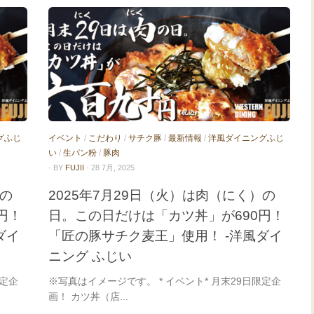
グふじ
イベント
/
こだわり
/
サチク豚
/
最新情報
/
洋風ダイニングふじ
い
/
生パン粉
/
豚肉
· BY
FUJII
· 28 7月, 2025
）の
2025年7月29日（火）は肉（にく）の
円！
日。この日だけは「カツ丼」が690円！
ダイ
「匠の豚サチク麦王」使用！ -洋風ダイ
ニング ふじい
限定企
※写真はイメージです。 * イベント* 月末29日限定企
画！ カツ丼（店...