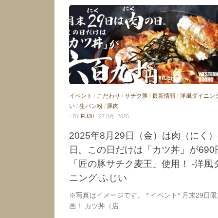
イベント
/
こだわり
/
サチク豚
/
最新情報
/
洋風ダイニン
い
/
生パン粉
/
豚肉
· BY
FUJII
· 27 8月, 2025
2025年8月29日（金）は肉（にく
日。この日だけは「カツ丼」が690
「匠の豚サチク麦王」使用！ -洋風
ニング ふじい
※写真はイメージです。 * イベント* 月末29日
画！ カツ丼（店...