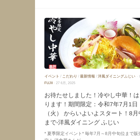
イベント
/
こだわり
/
最新情報
/
洋風ダイニングふじい
·
FUJII
· 27 6月, 2025
お待たせしました！冷やし中華！は
ります！期間限定：令和7年7月1日
（火） からいよいよスタート！8月
まで-洋風ダイニング ふじい
* 夏季限定イベント* 毎年7月～8月中旬位まで販