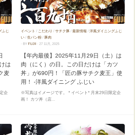
グふじ
イベント
/
こだわり
/
サチク豚
/
最新情報
/
洋風ダイニングふじ
い
/
生パン粉
/
豚肉
· BY
FUJII
· 27 11月, 2025
日
【年内最後】2025年11月29日（土）は
けは
肉（にく）の日。この日だけは「カツ
ク麦
丼」が690円！「匠の豚サチク麦王」使
用！ -洋風ダイニング ふじい
限定企
※写真はイメージです。 * イベント* 月末29日限定企
画！ カツ丼（店...