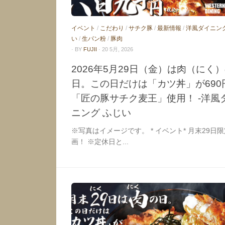
イベント
/
こだわり
/
サチク豚
/
最新情報
/
洋風ダイニン
い
/
生パン粉
/
豚肉
· BY
FUJII
· 20 5月, 2026
2026年5月29日（金）は肉（にく
日。この日だけは「カツ丼」が690
「匠の豚サチク麦王」使用！ -洋風
ニング ふじい
※写真はイメージです。 * イベント* 月末29日
画！ ※定休日と...