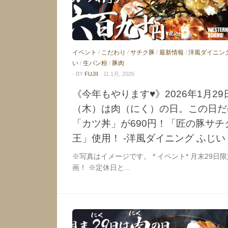
イベント
/
こだわり
/
サチク豚
/
最新情報
/
洋風ダイニン
い
/
生パン粉
/
豚肉
· BY
FUJII
· 11 1月, 2026
《今年もやります♥》2026年1月29
（木）は肉（にく）の日。この日だ
「カツ丼」が690円！「匠の豚サチ
王」使用！ -洋風ダイニング ふじい
※写真はイメージです。 * イベント* 月末29日
画！ ※定休日と...