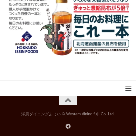
洋風ダイニングふじい © Western dining fujii Co. Ltd.