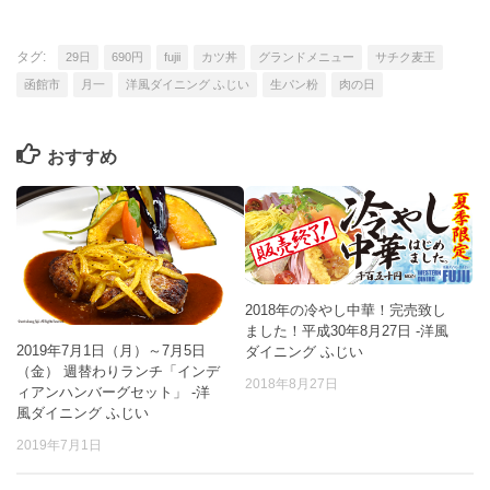
タグ:
29日
690円
fujii
カツ丼
グランドメニュー
サチク麦王
函館市
月一
洋風ダイニング ふじい
生パン粉
肉の日
おすすめ
2018年の冷やし中華！完売致し
ました！平成30年8月27日 -洋風
2019年7月1日（月）～7月5日
ダイニング ふじい
（金） 週替わりランチ「インデ
2018年8月27日
ィアンハンバーグセット」 -洋
風ダイニング ふじい
2019年7月1日