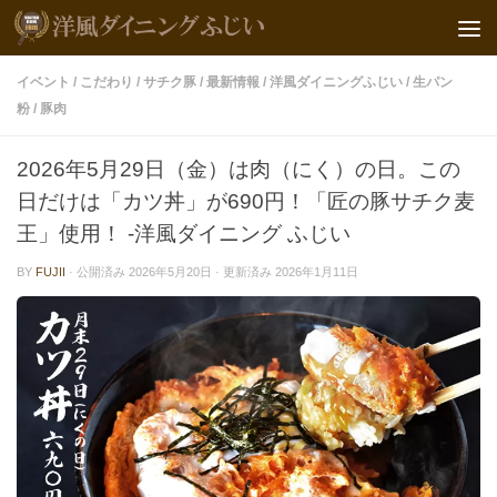
イベント
/
こだわり
/
サチク豚
/
最新情報
/
洋風ダイニングふじい
/
生パン
粉
/
豚肉
2026年5月29日（金）は肉（にく）の日。この
日だけは「カツ丼」が690円！「匠の豚サチク麦
王」使用！ -洋風ダイニング ふじい
BY
FUJII
· 公開済み
2026年5月20日
· 更新済み
2026年1月11日