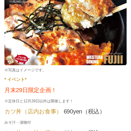
※写真はイメージです。
* イベント*
月末29日限定企画！
※定休日と12月29日以外は開催します！
カツ丼（店内お食事）
690yen（税込）
みそ汁・漬物付