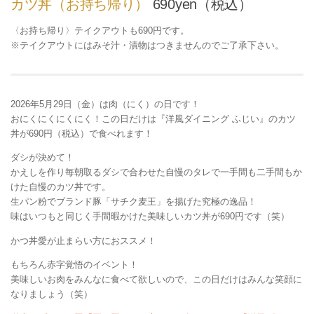
カツ丼（お持ち帰り）
690yen（税込）
〈お持ち帰り〉テイクアウトも690円です。
※テイクアウトにはみそ汁・漬物はつきませんのでご了承下さい。
2026年5月29日（金）は肉（にく）の日です！
おにくにくにくにく！この日だけは『洋風ダイニング ふじい』のカツ
丼が690円（税込）で食べれます！
ダシが決めて！
かえしを作り毎朝取るダシで合わせた自慢のタレで一手間も二手間もか
けた自慢のカツ丼です。
生パン粉でブランド豚「サチク麦王」を揚げた究極の逸品！
味はいつもと同じく手間暇かけた美味しいカツ丼が690円です（笑）
かつ丼愛が止まらい方におススメ！
もちろん赤字覚悟のイベント！
美味しいお肉をみんなに食べて欲しいので、この日だけはみんな笑顔に
なりましょう（笑）