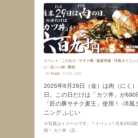
イベント
/
こだわり
/
サチク豚
/
最新情報
/
洋風ダイニン
い
/
生パン粉
/
豚肉
· BY
FUJII
· 27 8月, 2025
2025年8月29日（金）は肉（にく
日。この日だけは「カツ丼」が690
「匠の豚サチク麦王」使用！ -洋風
ニング ふじい
※写真はイメージです。 * イベント* 月末29日
画！ カツ丼（店...