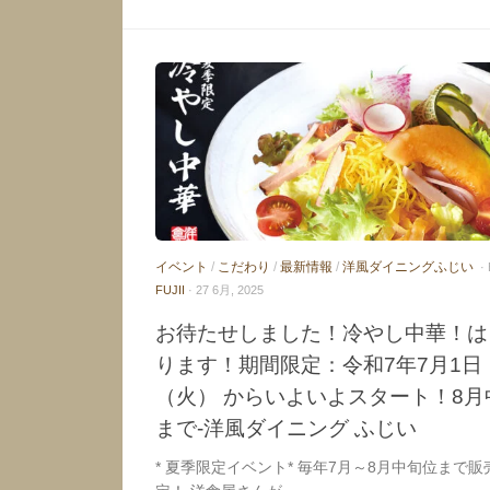
イベント
/
こだわり
/
最新情報
/
洋風ダイニングふじい
·
FUJII
· 27 6月, 2025
お待たせしました！冷やし中華！は
ります！期間限定：令和7年7月1日
（火） からいよいよスタート！8月
まで-洋風ダイニング ふじい
* 夏季限定イベント* 毎年7月～8月中旬位まで販