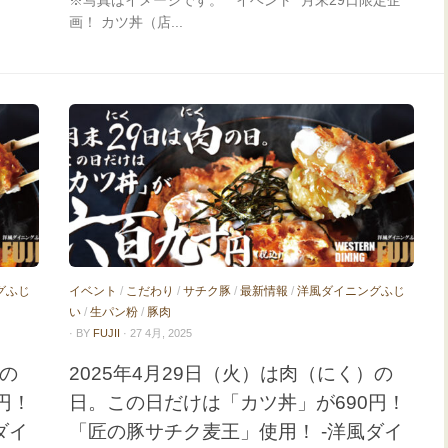
※写真はイメージです。 * イベント* 月末29日限定企
画！ カツ丼（店...
グふじ
イベント
/
こだわり
/
サチク豚
/
最新情報
/
洋風ダイニングふじ
い
/
生パン粉
/
豚肉
· BY
FUJII
· 27 4月, 2025
）の
2025年4月29日（火）は肉（にく）の
円！
日。この日だけは「カツ丼」が690円！
ダイ
「匠の豚サチク麦王」使用！ -洋風ダイ