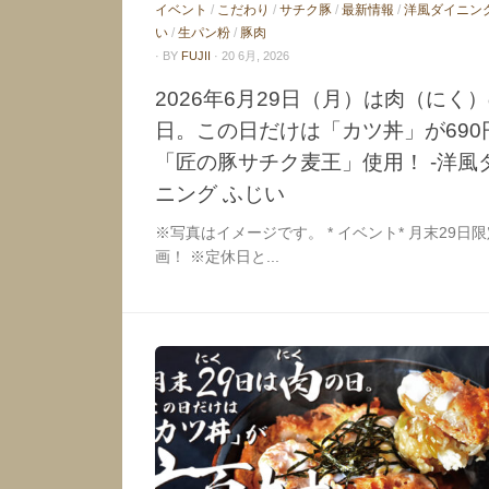
イベント
/
こだわり
/
サチク豚
/
最新情報
/
洋風ダイニン
い
/
生パン粉
/
豚肉
· BY
FUJII
· 20 6月, 2026
2026年6月29日（月）は肉（にく
日。この日だけは「カツ丼」が690
「匠の豚サチク麦王」使用！ -洋風
ニング ふじい
※写真はイメージです。 * イベント* 月末29日
画！ ※定休日と...