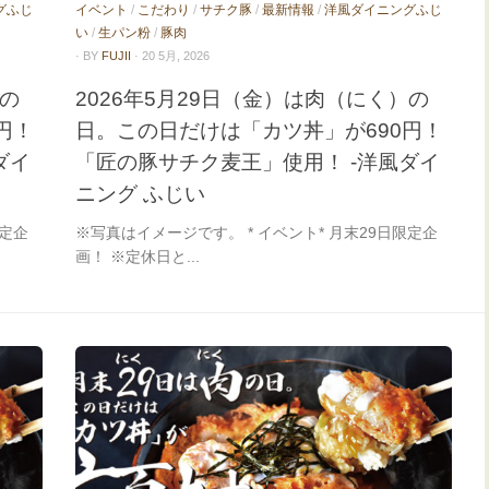
グふじ
イベント
/
こだわり
/
サチク豚
/
最新情報
/
洋風ダイニングふじ
い
/
生パン粉
/
豚肉
· BY
FUJII
· 20 5月, 2026
）の
2026年5月29日（金）は肉（にく）の
円！
日。この日だけは「カツ丼」が690円！
ダイ
「匠の豚サチク麦王」使用！ -洋風ダイ
ニング ふじい
限定企
※写真はイメージです。 * イベント* 月末29日限定企
画！ ※定休日と...