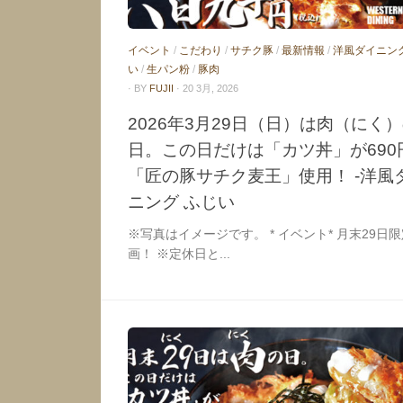
イベント
/
こだわり
/
サチク豚
/
最新情報
/
洋風ダイニン
い
/
生パン粉
/
豚肉
· BY
FUJII
· 20 3月, 2026
2026年3月29日（日）は肉（にく
日。この日だけは「カツ丼」が690
「匠の豚サチク麦王」使用！ -洋風
ニング ふじい
※写真はイメージです。 * イベント* 月末29日
画！ ※定休日と...