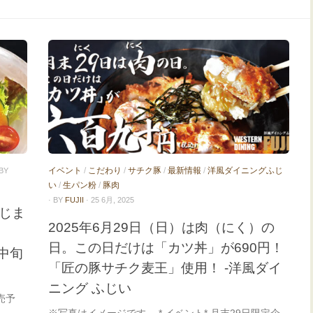
イベント
/
こだわり
/
サチク豚
/
最新情報
/
洋風ダイニングふじ
 BY
い
/
生パン粉
/
豚肉
· BY
FUJII
· 25 6月, 2025
じま
2025年6月29日（日）は肉（にく）の
日。この日だけは「カツ丼」が690円！
中旬
「匠の豚サチク麦王」使用！ -洋風ダイ
ニング ふじい
売予