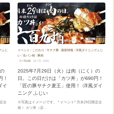
グふじ
イベント
/
こだわり
/
サチク豚
/
最新情報
/
洋風ダイニングふじ
い
/
生パン粉
/
豚肉
· BY
FUJII
· 28 7月, 2025
）の
2025年7月29日（火）は肉（にく）の
円！
日。この日だけは「カツ丼」が690円！
ダイ
「匠の豚サチク麦王」使用！ -洋風ダイ
ニング ふじい
限定企
※写真はイメージです。 * イベント* 月末29日限定企
画！ カツ丼（店...