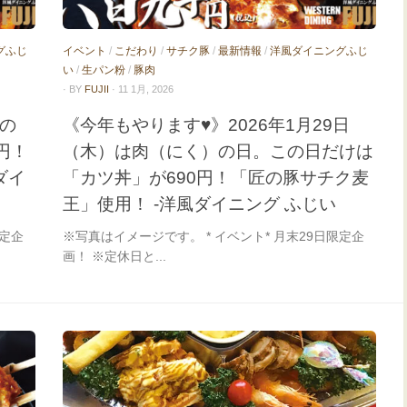
グふじ
イベント
/
こだわり
/
サチク豚
/
最新情報
/
洋風ダイニングふじ
い
/
生パン粉
/
豚肉
· BY
FUJII
· 11 1月, 2026
）の
《今年もやります♥》2026年1月29日
円！
（木）は肉（にく）の日。この日だけは
ダイ
「カツ丼」が690円！「匠の豚サチク麦
王」使用！ -洋風ダイニング ふじい
限定企
※写真はイメージです。 * イベント* 月末29日限定企
画！ ※定休日と...