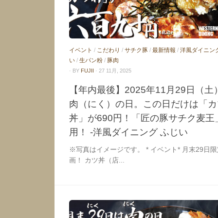
イベント
/
こだわり
/
サチク豚
/
最新情報
/
洋風ダイニン
い
/
生パン粉
/
豚肉
· BY
FUJII
· 27 11月, 2025
【年内最後】2025年11月29日（土
肉（にく）の日。この日だけは「カ
丼」が690円！「匠の豚サチク麦王
用！ -洋風ダイニング ふじい
※写真はイメージです。 * イベント* 月末29日
画！ カツ丼（店...