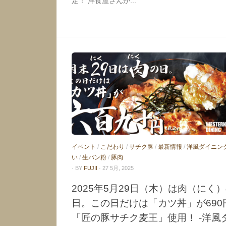
定！ 洋食屋さんが...
イベント
/
こだわり
/
サチク豚
/
最新情報
/
洋風ダイニン
い
/
生パン粉
/
豚肉
· BY
FUJII
· 27 5月, 2025
2025年5月29日（木）は肉（にく
日。この日だけは「カツ丼」が690
「匠の豚サチク麦王」使用！ -洋風