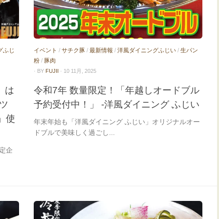
グふじ
イベント
/
サチク豚
/
最新情報
/
洋風ダイニングふじい
/
生パン
粉
/
豚肉
· BY
FUJII
· 10 11月, 2025
）は
令和7年 数量限定！「年越しオードブル
ツ
予約受付中！」 -洋風ダイニング ふじい
」使
年末年始も「洋風ダイニング ふじい」オリジナルオー
ドブルで美味しく過ごし...
限定企