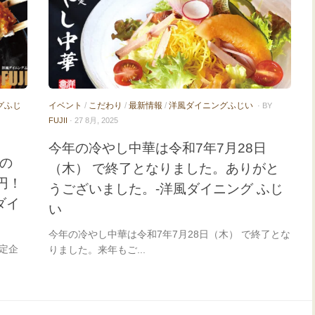
グふじ
イベント
/
こだわり
/
最新情報
/
洋風ダイニングふじい
· BY
FUJII
· 27 8月, 2025
今年の冷やし中華は令和7年7月28日
）の
（木） で終了となりました。ありがと
円！
うございました。-洋風ダイニング ふじ
ダイ
い
今年の冷やし中華は令和7年7月28日（木） で終了とな
限定企
りました。来年もご...