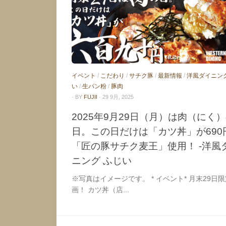
イベント
/
こだわり
/
サチク豚
/
最新情報
/
洋風ダイニン
い
/
生パン粉
/
豚肉
· BY
FUJII
· 29 9月, 2025
2025年9月29日（月）は肉（にく
日。この日だけは「カツ丼」が690
「匠の豚サチク麦王」使用！ -洋風
ニング ふじい
※写真はイメージです。 * イベント* 月末29日
画！ カツ丼（店...