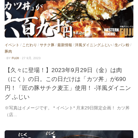
イベント
/
こだわり
/
サチク豚
/
最新情報
/
洋風ダイニングふじい
/
生パン粉
/
豚肉
· BY
FUJII
· 27 9月, 2023
【久々に登場！】2023年9月29日（金）は肉
（にく）の日。この日だけは「カツ丼」が690
円！「匠の豚サチク麦王」使用！ -洋風ダイニン
グ ふじい
※写真はイメージです。 * イベント* 月末29日限定企画！ カツ丼
（店...