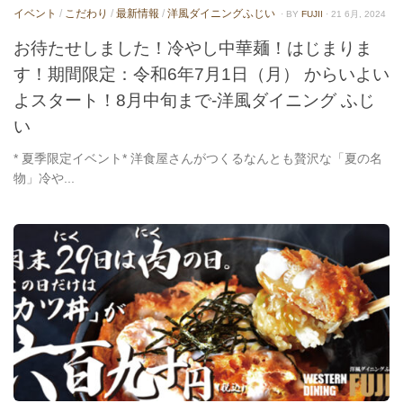
イベント
/
こだわり
/
最新情報
/
洋風ダイニングふじい
· BY
FUJII
· 21 6月, 2024
お待たせしました！冷やし中華麺！はじまりま
す！期間限定：令和6年7月1日（月） からいよい
よスタート！8月中旬まで-洋風ダイニング ふじ
い
* 夏季限定イベント* 洋食屋さんがつくるなんとも贅沢な「夏の名
物」冷や...