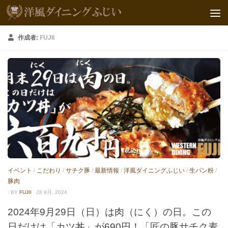
作成者:
FUJII
イベント
/
こだわり
/
サチク豚
/
最新情報
/
洋風ダイニングふじい
/
生パン粉
/
豚肉
· BY
FUJII
· 28 9月, 2024
2024年9月29日（日）は肉（にく）の日。この
日だけは「カツ丼」が690円！「匠の豚サチク麦