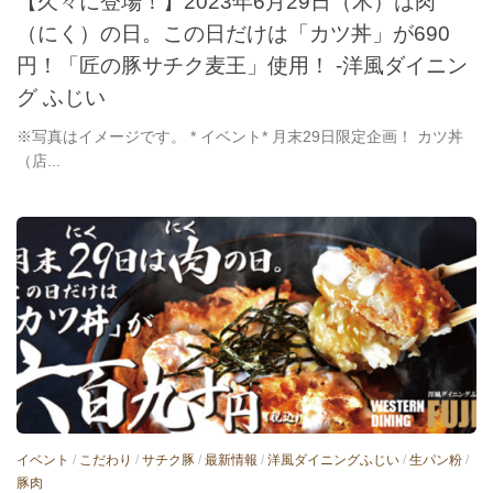
【久々に登場！】2023年6月29日（木）は肉
（にく）の日。この日だけは「カツ丼」が690
円！「匠の豚サチク麦王」使用！ -洋風ダイニン
グ ふじい
※写真はイメージです。 * イベント* 月末29日限定企画！ カツ丼
（店...
イベント
/
こだわり
/
サチク豚
/
最新情報
/
洋風ダイニングふじい
/
生パン粉
/
豚肉