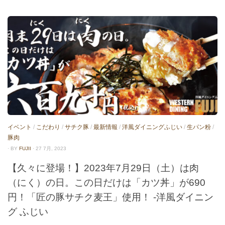
イベント
/
こだわり
/
サチク豚
/
最新情報
/
洋風ダイニングふじい
/
生パン粉
/
豚肉
· BY
FUJII
· 27 7月, 2023
【久々に登場！】2023年7月29日（土）は肉
（にく）の日。この日だけは「カツ丼」が690
円！「匠の豚サチク麦王」使用！ -洋風ダイニン
グ ふじい