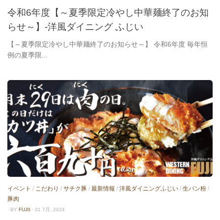
令和6年度【～夏季限定冷やし中華麺終了のお知
らせ～】-洋風ダイニング ふじい
【～夏季限定冷やし中華麺終了のお知らせ～】 令和6年度 毎年恒
例の夏季限...
イベント
/
こだわり
/
サチク豚
/
最新情報
/
洋風ダイニングふじい
/
生パン粉
/
豚肉
· BY
FUJII
· 31 7月, 2024