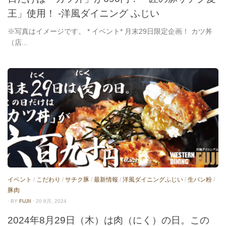
王」使用！ -洋風ダイニング ふじい
※写真はイメージです。 * イベント* 月末29日限定企画！ カツ丼
（店...
イベント
/
こだわり
/
サチク豚
/
最新情報
/
洋風ダイニングふじい
/
生パン粉
/
豚肉
· BY
FUJII
· 20 8月, 2024
2024年8月29日（木）は肉（にく）の日。この