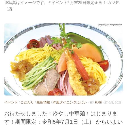
※写真はイメージです。 * イベント* 月末29日限定企画！ カツ丼
（店...
イベント
/
こだわり
/
最新情報
/
洋風ダイニングふじい
· BY
FUJII
· 27 6月, 2023
お待たせしました！冷やし中華麺！はじまりま
す！期間限定：令和5年7月1日（土） からいよい