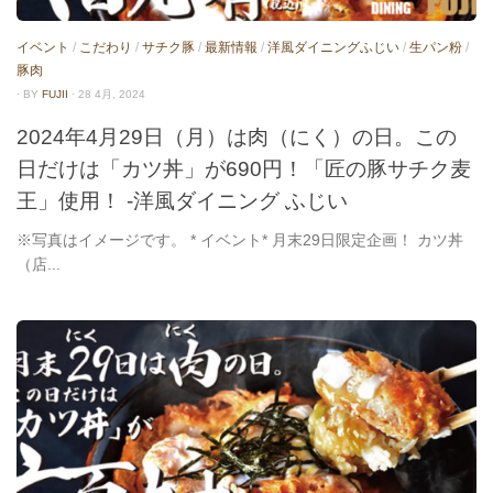
イベント
/
こだわり
/
サチク豚
/
最新情報
/
洋風ダイニングふじい
/
生パン粉
/
豚肉
· BY
FUJII
· 28 4月, 2024
2024年4月29日（月）は肉（にく）の日。この
日だけは「カツ丼」が690円！「匠の豚サチク麦
王」使用！ -洋風ダイニング ふじい
※写真はイメージです。 * イベント* 月末29日限定企画！ カツ丼
（店...