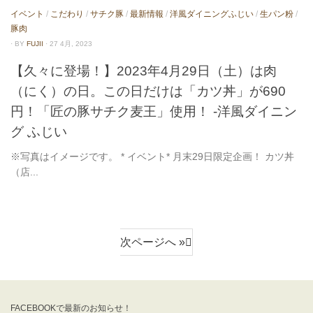
イベント
/
こだわり
/
サチク豚
/
最新情報
/
洋風ダイニングふじい
/
生パン粉
/
豚肉
· BY
FUJII
· 27 4月, 2023
【久々に登場！】2023年4月29日（土）は肉
（にく）の日。この日だけは「カツ丼」が690
円！「匠の豚サチク麦王」使用！ -洋風ダイニン
グ ふじい
※写真はイメージです。 * イベント* 月末29日限定企画！ カツ丼
（店...
次ページへ »
FACEBOOKで最新のお知らせ！