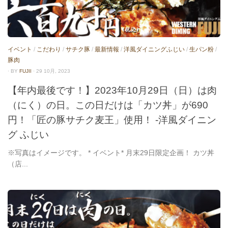
イベント
/
こだわり
/
サチク豚
/
最新情報
/
洋風ダイニングふじい
/
生パン粉
/
豚肉
· BY
FUJII
· 29 10月, 2023
【年内最後です！】2023年10月29日（日）は肉
（にく）の日。この日だけは「カツ丼」が690
円！「匠の豚サチク麦王」使用！ -洋風ダイニン
グ ふじい
※写真はイメージです。 * イベント* 月末29日限定企画！ カツ丼
（店...