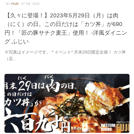
· BY
FUJII
· 27 5月, 2023
【久々に登場！】2023年5月29日（月）は肉
（にく）の日。この日だけは「カツ丼」が690
円！「匠の豚サチク麦王」使用！ -洋風ダイニン
グ ふじい
※写真はイメージです。 * イベント* 月末29日限定企画！ カツ丼
（店...