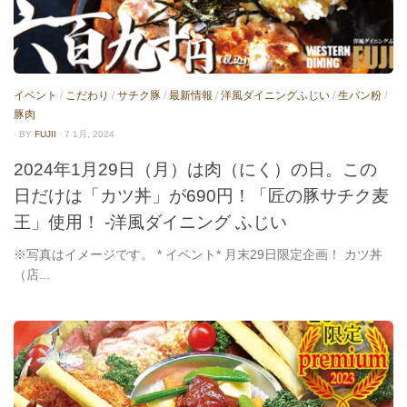
イベント
/
こだわり
/
サチク豚
/
最新情報
/
洋風ダイニングふじい
/
生パン粉
/
豚肉
· BY
FUJII
· 7 1月, 2024
2024年1月29日（月）は肉（にく）の日。この
日だけは「カツ丼」が690円！「匠の豚サチク麦
王」使用！ -洋風ダイニング ふじい
※写真はイメージです。 * イベント* 月末29日限定企画！ カツ丼
（店...