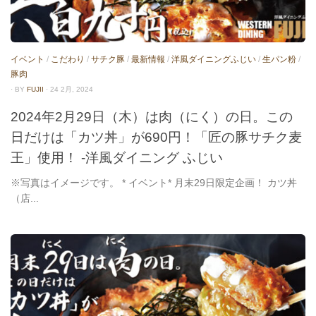
イベント
/
こだわり
/
サチク豚
/
最新情報
/
洋風ダイニングふじい
/
生パン粉
/
豚肉
· BY
FUJII
· 24 2月, 2024
2024年2月29日（木）は肉（にく）の日。この
日だけは「カツ丼」が690円！「匠の豚サチク麦
王」使用！ -洋風ダイニング ふじい
※写真はイメージです。 * イベント* 月末29日限定企画！ カツ丼
（店...