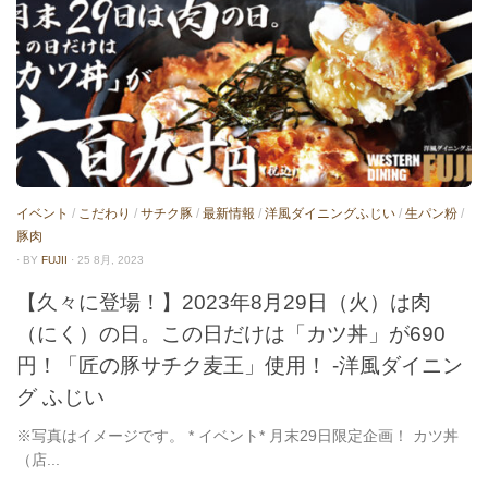
イベント
/
こだわり
/
サチク豚
/
最新情報
/
洋風ダイニングふじい
/
生パン粉
/
豚肉
· BY
FUJII
· 25 8月, 2023
【久々に登場！】2023年8月29日（火）は肉
（にく）の日。この日だけは「カツ丼」が690
円！「匠の豚サチク麦王」使用！ -洋風ダイニン
グ ふじい
※写真はイメージです。 * イベント* 月末29日限定企画！ カツ丼
（店...