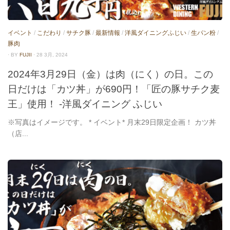
イベント
/
こだわり
/
サチク豚
/
最新情報
/
洋風ダイニングふじい
/
生パン粉
/
豚肉
· BY
FUJII
· 28 3月, 2024
2024年3月29日（金）は肉（にく）の日。この
日だけは「カツ丼」が690円！「匠の豚サチク麦
王」使用！ -洋風ダイニング ふじい
※写真はイメージです。 * イベント* 月末29日限定企画！ カツ丼
（店...