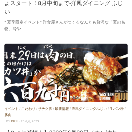
よスタート！8月中旬まで-洋風ダイニング ふじ
い
* 夏季限定イベント* 洋食屋さんがつくるなんとも贅沢な「夏の名
物」冷や...
イベント
/
こだわり
/
サチク豚
/
最新情報
/
洋風ダイニングふじい
/
生パン粉
/
豚肉
· BY
FUJII
· 25 6月, 2023