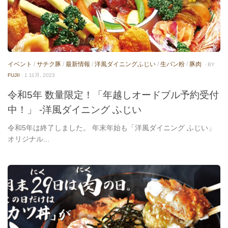
イベント
/
サチク豚
/
最新情報
/
洋風ダイニングふじい
/
生パン粉
/
豚肉
· BY
FUJII
· 1 11月, 2023
令和5年 数量限定！「年越しオードブル予約受付
中！」 -洋風ダイニング ふじい
令和5年は終了しました。 年末年始も「洋風ダイニング ふじい」
オリジナル...