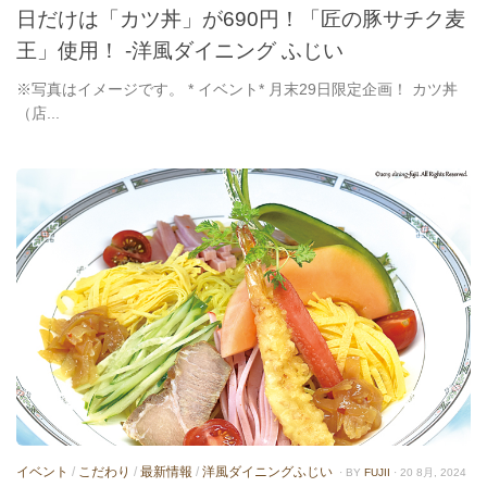
日だけは「カツ丼」が690円！「匠の豚サチク麦
王」使用！ -洋風ダイニング ふじい
※写真はイメージです。 * イベント* 月末29日限定企画！ カツ丼
（店...
イベント
/
こだわり
/
最新情報
/
洋風ダイニングふじい
· BY
FUJII
· 20 8月, 2024