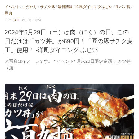
イベント
/
こだわり
/
サチク豚
/
最新情報
/
洋風ダイニングふじい
/
生パン粉
/
豚肉
· BY
FUJII
· 21 6月, 2024
2024年6月29日（土）は肉（にく）の日。この
日だけは「カツ丼」が690円！「匠の豚サチク麦
王」使用！ -洋風ダイニング ふじい
※写真はイメージです。 * イベント* 月末29日限定企画！ カツ丼
（店...