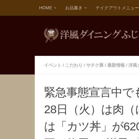
HOME
お品書き
テイクアウトメニュー
イベント
/
こだわり
/
サチク豚
/
最新情報
/
洋風
緊急事態宣言中でも
28日（火）は肉
は「カツ丼」が62