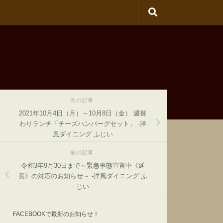
次の記事
2021年10月4日（月）～10月8日（金） 週替
わりランチ「チーズハンバーグセット」 -洋
風ダイニング ふじい
前の記事
令和3年9月30日まで～緊急事態宣言中《延
長》の対応のお知らせ～ -洋風ダイニング ふ
じい
FACEBOOKで最新のお知らせ！