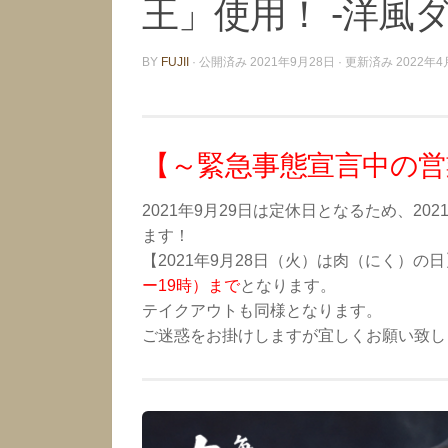
王」使用！ -洋風
BY
FUJII
· 公開済み
2021年9月28日
· 更新済み
2022年4
【～緊急事態宣言中の営
2021年9月29日は定休日となるため、2
ます！
【2021年9月28日（火）は肉（にく）の
ー19時）まで
となります。
テイクアウトも同様となります。
ご迷惑をお掛けしますが宜しくお願い致し