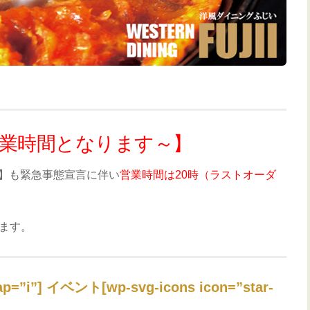
業時間となります～】
日】も緊急事態宣言に伴い
営業時間は20時（ラストオーダ
ます。
rap=”i”] イベント[wp-svg-icons icon=”star-