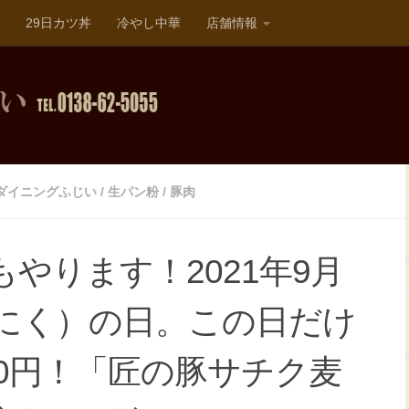
29日カツ丼
冷やし中華
店舗情報
ダイニングふじい
/
生パン粉
/
豚肉
やります！2021年9月
（にく）の日。この日だけ
0円！「匠の豚サチク麦