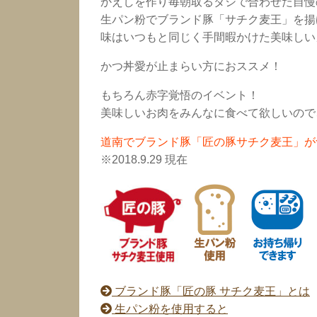
かえしを作り毎朝取るダシで合わせた自慢
生パン粉でブランド豚「サチク麦王」を揚
味はいつもと同じく手間暇かけた美味しい
かつ丼愛が止まらい方におススメ！
もちろん赤字覚悟のイベント！
美味しいお肉をみんなに食べて欲しいので
道南でブランド豚「匠の豚サチク麦王」が
※2018.9.29 現在
ブランド豚「匠の豚 サチク麦王」とは
生パン粉を使用すると