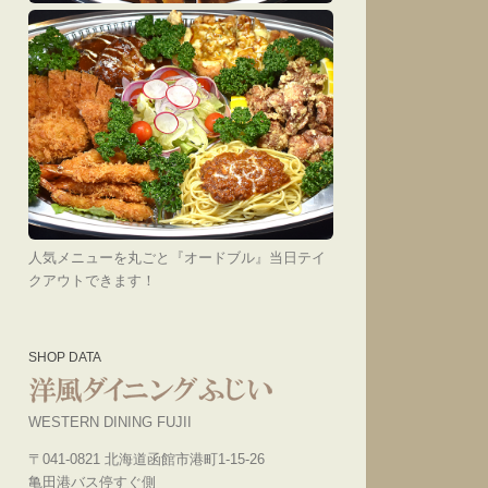
人気メニューを丸ごと『オードブル』当日テイ
クアウトできます！
SHOP DATA
WESTERN DINING FUJII
〒041-0821 北海道函館市港町1-15-26
亀田港バス停すぐ側