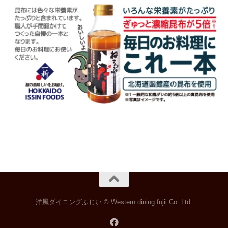
洋風ダイニングふじい © Western dining fujii Co. Ltd.