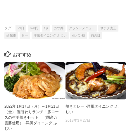
タグ:
29日
620円
fujii
カツ丼
グランドメニュー
サチク麦王
函館市
月一
洋風ダイニング ふじい
生パン粉
肉の日
おすすめ
2022年1月17日（月）～1月21日
焼きカレー -洋風ダイニング ふ
（金） 週替わりランチ「豚ロー
じい
スの生姜焼きセット」（国産八
2018年3月27日
雲豚使用） -洋風ダイニング ふ
じい