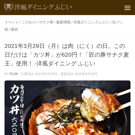
イベント
/
こだわり
/
サチク豚
/
最新情報
/
洋風ダイニングふじい
/
生パン
粉
/
豚肉
2021年3月29日（月）は肉（にく）の日。この
日だけは「カツ丼」が620円！「匠の豚サチク麦
王」使用！ -洋風ダイニング ふじい
BY
FUJII
· 公開済み
2021年3月29日
· 更新済み
2022年4月24日