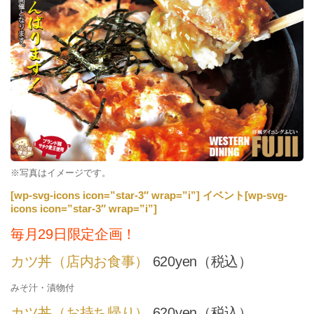
※写真はイメージです。
[wp-svg-icons icon=”star-3″ wrap=”i”] イベント[wp-svg-
icons icon=”star-3″ wrap=”i”]
毎月29日限定企画！
カツ丼（店内お食事）
620yen（税込）
みそ汁・漬物付
カツ丼（お持ち帰り）
620yen（税込）