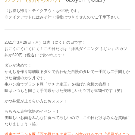
〈お持ち帰り〉テイクアウトも620円です。
※テイクアウトにはみそ汁・漬物はつきませんのでご了承下さい。
2021年3月29日（月）は肉（にく）の日です！
おにくにくにくにく！この日だけは『洋風ダイニング ふじい』のカツ
丼が620円（税込）で食べれます！
ダシが決めて！
かえしを作り毎朝取るダシで合わせた自慢のタレで一手間も二手間もか
けた自慢のカツ丼です。
生パン粉でブランド豚「サチク麦王」を揚げた究極の逸品！
味はいつもと同じく手間暇かけた美味しいカツ丼が620円です（笑）
かつ丼愛が止まらい方におススメ！
もちろん赤字覚悟のイベント！
美味しいお肉をみんなに食べて欲しいので、この日だけはみんな笑顔に
なりましょう（笑）
道南でブランド豚「匠の豚サチク麦王」が食べれるのは『洋風ダイニン