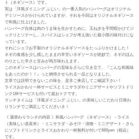
ト（ネギソース）です。
実は「洋風ダイニング ふじい」の一番人気のハンバーグはオリジナル
デミソースがかけられていますが、それを今回はオリジナルネギソース
で和風に仕上げました。
ハンバーグ自体は肉のうま味を生かすために、玉ねぎを手間暇かけてジ
ックリとソテーし、スパイスはシェフが考え抜いた最小限の味付けにな
っています。
それにシェフお手製のオリジナルネギソースをたっぷりかけました！
ネギの食感を少し残したままの辛甘いネギソースが絶妙で、ネギのほん
のりとした辛さと甘みが両方味わえます。
このネギソースはハンバーグの旨味をさらに引き立て、『こんな和風味
もあったのか！！』っと納得させられる一品となりました。
文章では説明できないこの味を、是非ご来店してご確認下さい！
ライスおかわり一杯サービスとミニサラダやミニデザートやソフトドリ
ンク1杯サービスも付いて超おトクです。
ランチタイムは「洋風ダイニング ふじい」の美味しいこだわり日替わ
りランチでご満足してくださいネ！
《 週替わりランチの内容 》和風ハンバーグ （ネギソース）・ライス
（美味しい道産米）・ミニサラダ・みそ汁・漬物・ミニデザート・さら
にソフトドリンクとライスおかわり一杯無料が付いて880yen（税込）
です。