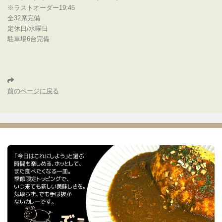
※ラストオーダー19:45
全32席完備
定休日/水曜日
駐車場6台完備
前のページに戻る