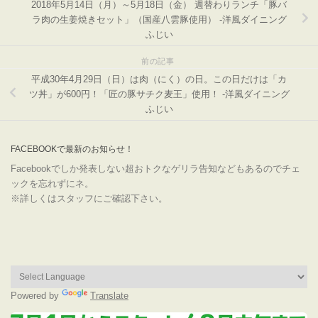
2018年5月14日（月）～5月18日（金） 週替わりランチ「豚バ
ラ肉の生姜焼きセット」（国産八雲豚使用） -洋風ダイニング
ふじい
前の記事
平成30年4月29日（日）は肉（にく）の日。この日だけは「カ
ツ丼」が600円！「匠の豚サチク麦王」使用！ -洋風ダイニング
ふじい
FACEBOOKで最新のお知らせ！
Facebookでしか発表しない超おトクなゲリラ告知などもあるのでチェ
ックを忘れずにネ。
※詳しくはスタッフにご確認下さい。
Powered by
Translate