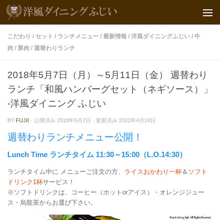
こだわり
/
セット
/
ランチメニュー
/
最新情報
/
洋風ダイニングふじい
/
牛
肉
/
豚肉
/
週替わりランチ
2018年5月7日（月）～5月11日（金） 週替わり
ランチ「和風ハンバーグセット（ネギソース）」
-洋風ダイニング ふじい
BY
FUJII
· 公開済み
2018年5月7日
· 更新済み
2022年4月24日
週替わりランチメニュー公開！
Lunch Time ランチタイム 11:30～15:00（L.O.14:30）
ランチタイム中に メニューご注文の方、
ライスおかわり一杯
＆
ソフト
ドリンク1杯
サービス！
※ソフトドリンクは、コーヒー（ホットorアイス）・オレンジジュー
ス・烏龍茶からお選び下さい。