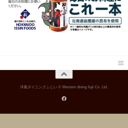
洋風ダイニングふじい © Western dining fujii Co. Ltd.