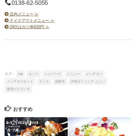
0138-62-5055
店内メニュー ≫
テイクアウトメニュー ≫
29日はカツ丼620円 ≫
タグ:
fujii
セット
ハンバーグ
メニュー
メンチカツ
メンチカツセット
ランチ
函館市
洋風ダイニング ふじい
週替わりランチ
おすすめ