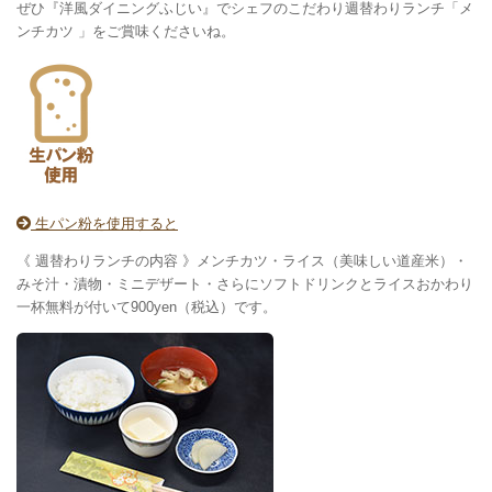
ぜひ『洋風ダイニングふじい』でシェフのこだわり週替わりランチ「メ
ンチカツ 」をご賞味くださいね。
生パン粉を使用すると
《 週替わりランチの内容 》メンチカツ・ライス（美味しい道産米）・
みそ汁・漬物・ミニデザート・さらにソフトドリンクとライスおかわり
一杯無料が付いて900yen（税込）です。