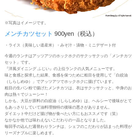
※写真はイメージです。
メンチカツセット
900yen（税込）
・ライス（美味しい道産米）・みそ汁・漬物・ミニデザート付
今週のランチはアッツアツのホックホクのサクッサクッの「メンチカツ
セット」です。
『洋風ダイニング ふじい』の上位ランクの人気メニューです。
味と食感と探求した結果、食感を保つために粗目を使用して「白絞油
（しらしめゆ）」でアッツアツでホックホクに揚げています。
粗目の生パン粉で揚げたメンチカツは、衣はサクッサクッと、中身のお
肉は熱々でジューシー！
しかも、大豆が原料の白絞油（しらしめゆ）は、ヘルシーで後味がとて
もあっさりしていて油料理独特の後味の悪さがありません。
ダイエット中だけど揚げ物が食べたい方にもおススメです（笑）
なかなか他では味わえないこだわりの一品となりました。
毎回手の込んだ週替わりランチは、シェフのこだわりが詰まった料理が
リーズナブルに楽しめます。