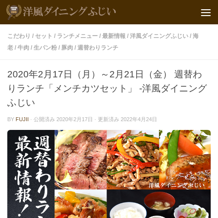
こだわり
/
セット
/
ランチメニュー
/
最新情報
/
洋風ダイニングふじい
/
海
老
/
牛肉
/
生パン粉
/
豚肉
/
週替わりランチ
2020年2月17日（月）～2月21日（金） 週替わ
りランチ「メンチカツセット」 -洋風ダイニング
ふじい
BY
FUJII
· 公開済み
2020年2月17日
· 更新済み
2022年4月24日