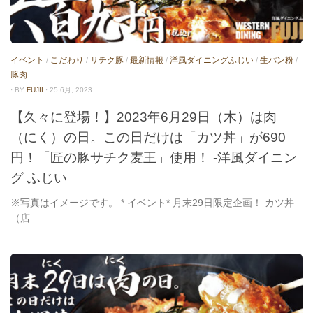
イベント
/
こだわり
/
サチク豚
/
最新情報
/
洋風ダイニングふじい
/
生パン粉
/
豚肉
· BY
FUJII
· 25 6月, 2023
【久々に登場！】2023年6月29日（木）は肉
（にく）の日。この日だけは「カツ丼」が690
円！「匠の豚サチク麦王」使用！ -洋風ダイニン
グ ふじい
※写真はイメージです。 * イベント* 月末29日限定企画！ カツ丼
（店...