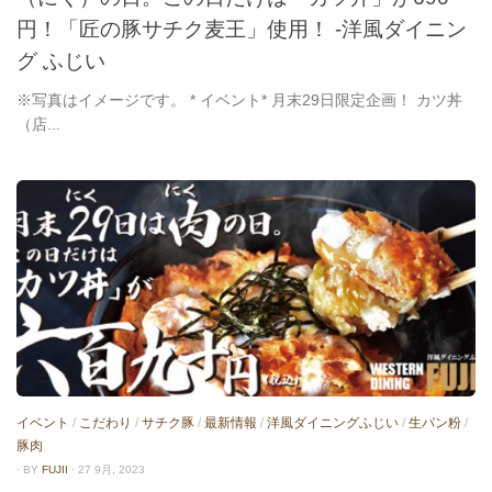
円！「匠の豚サチク麦王」使用！ -洋風ダイニン
グ ふじい
※写真はイメージです。 * イベント* 月末29日限定企画！ カツ丼
（店...
イベント
/
こだわり
/
サチク豚
/
最新情報
/
洋風ダイニングふじい
/
生パン粉
/
豚肉
· BY
FUJII
· 27 9月, 2023