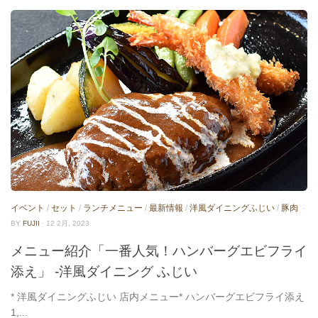
イベント
/
セット
/
ランチメニュー
/
最新情報
/
洋風ダイニングふじい
/
豚肉
·
BY
FUJII
· 12 2月, 2023
メニュー紹介「一番人気！ハンバーグエビフライ
添え」 -洋風ダイニング ふじい
* 洋風ダイニングふじい 店内メニュー* ハンバーグエビフライ添え
1,...