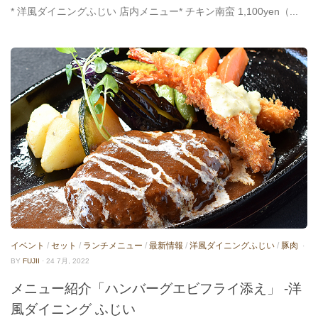
* 洋風ダイニングふじい 店内メニュー* チキン南蛮 1,100yen（...
イベント
/
セット
/
ランチメニュー
/
最新情報
/
洋風ダイニングふじい
/
豚肉
·
BY
FUJII
· 24 7月, 2022
メニュー紹介「ハンバーグエビフライ添え」 -洋
風ダイニング ふじい