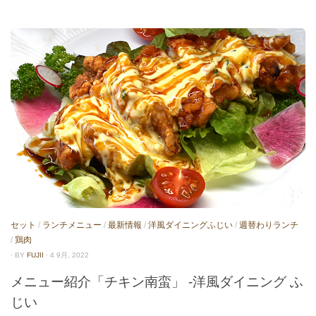
セット
/
ランチメニュー
/
最新情報
/
洋風ダイニングふじい
/
週替わりランチ
/
鶏肉
· BY
FUJII
· 4 9月, 2022
メニュー紹介「チキン南蛮」 -洋風ダイニング ふ
じい