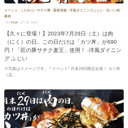
イベント
/
こだわり
/
サチク豚
/
最新情報
/
洋風ダイニングふじい
/
生パン粉
/
豚肉
· BY
FUJII
· 27 7月, 2023
【久々に登場！】2023年7月29日（土）は肉
（にく）の日。この日だけは「カツ丼」が690
円！「匠の豚サチク麦王」使用！ -洋風ダイニン
グ ふじい
※写真はイメージです。 * イベント* 月末29日限定企画！ カツ丼
（店...