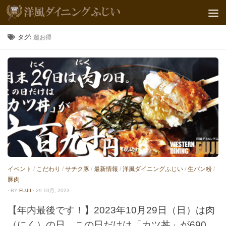
タグ:
超お得
イベント
/
こだわり
/
サチク豚
/
最新情報
/
洋風ダイニングふじい
/
生パン粉
/
豚肉
· BY
FUJII
· 29 10月, 2023
【年内最後です！】2023年10月29日（日）は肉
（にく）の日。この日だけは「カツ丼」が690