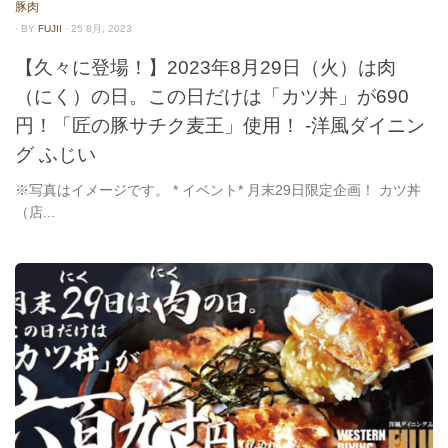
豚肉
· BY
FUJII
· 25 8月, 2023
【久々に登場！】2023年8月29日（火）は肉
（にく）の日。この日だけは「カツ丼」が690
円！「匠の豚サチク麦王」使用！ -洋風ダイニン
グ ふじい
※写真はイメージです。 * イベント* 月末29日限定企画！ カツ丼
（店...