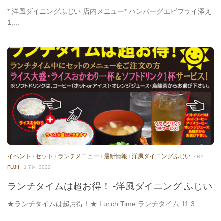
* 洋風ダイニングふじい 店内メニュー* ハンバーグエビフライ添え
1,...
イベント
/
セット
/
ランチメニュー
/
最新情報
/
洋風ダイニングふじい
· BY
FUJII
· 1 7月, 2022
ランチタイムは超お得！ -洋風ダイニング ふじい
★ランチタイムは超お得！★ Lunch Time ランチタイム 11:3...