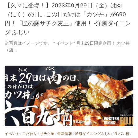
【久々に登場！】2023年9月29日（金）は肉
（にく）の日。この日だけは「カツ丼」が690
円！「匠の豚サチク麦王」使用！ -洋風ダイニン
グ ふじい
※写真はイメージです。 * イベント* 月末29日限定企画！ カツ丼
（店...
イベント
/
こだわり
/
サチク豚
/
最新情報
/
洋風ダイニングふじい
/
生パン粉
/