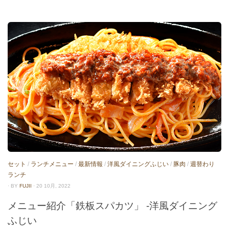
セット
/
ランチメニュー
/
最新情報
/
洋風ダイニングふじい
/
豚肉
/
週替わり
ランチ
· BY
FUJII
· 20 10月, 2022
メニュー紹介「鉄板スパカツ」 -洋風ダイニング
ふじい