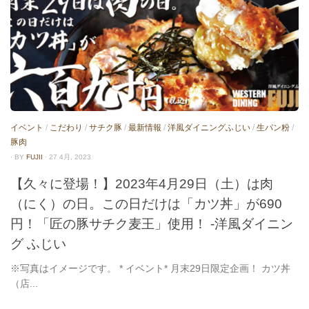
イベント
/
こだわり
/
サチク豚
/
最新情報
/
洋風ダイニングふじい
/
生パン粉
/
豚肉
· BY
FUJII
· 27 4月, 2023
【久々に登場！】2023年4月29日（土）は肉
（にく）の日。この日だけは「カツ丼」が690
円！「匠の豚サチク麦王」使用！ -洋風ダイニン
グ ふじい
※写真はイメージです。 * イベント* 月末29日限定企画！ カツ丼
（店...