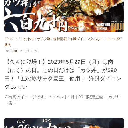
イベント
/
こだわり
/
サチク豚
/
最新情報
/
洋風ダイニングふじい
/
生パン粉
/
豚肉
· BY
FUJII
· 27 5月, 2023
【久々に登場！】2023年5月29日（月）は肉
（にく）の日。この日だけは「カツ丼」が690
円！「匠の豚サチク麦王」使用！ -洋風ダイニン
グ ふじい
※写真はイメージです。 * イベント* 月末29日限定企画！ カツ丼
（店...