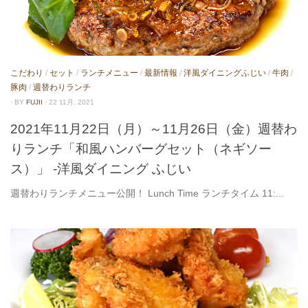
こだわり
/
セット
/
ランチメニュー
/
最新情報
/
洋風ダイニングふじい
/
牛肉
/
豚肉
/
週替わりランチ
· BY
FUJII
· 22 11月, 2021
2021年11月22日（月）～11月26日（金）週替わ
りランチ「和風ハンバーグセット（ネギソー
ス）」 -洋風ダイニング ふじい
週替わりランチメニュー公開！ Lunch Time ランチタイム 11:...