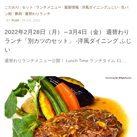
こだわり
/
セット
/
ランチメニュー
/
最新情報
/
洋風ダイニングふじい
/
生パ
ン粉
/
豚肉
/
週替わりランチ
· BY
FUJII
· 28 2月, 2022
2022年2月28日（月）～3月4日（金） 週替わり
ランチ「別カツのセット」 -洋風ダイニング ふじ
い
週替わりランチメニュー公開！ Lunch Time ランチタイム 11:...