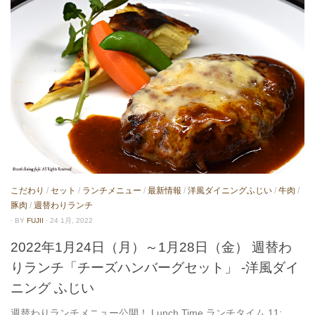
こだわり
/
セット
/
ランチメニュー
/
最新情報
/
洋風ダイニングふじい
/
牛肉
/
豚肉
/
週替わりランチ
· BY
FUJII
· 24 1月, 2022
2022年1月24日（月）～1月28日（金） 週替わ
りランチ「チーズハンバーグセット」 -洋風ダイ
ニング ふじい
週替わりランチメニュー公開！ Lunch Time ランチタイム 11:...