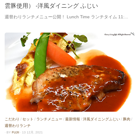
雲豚使用） -洋風ダイニング ふじい
週替わりランチメニュー公開！ Lunch Time ランチタイム 11:...
こだわり
/
セット
/
ランチメニュー
/
最新情報
/
洋風ダイニングふじい
/
豚肉
/
週替わりランチ
· BY
FUJII
· 13 12月, 2021