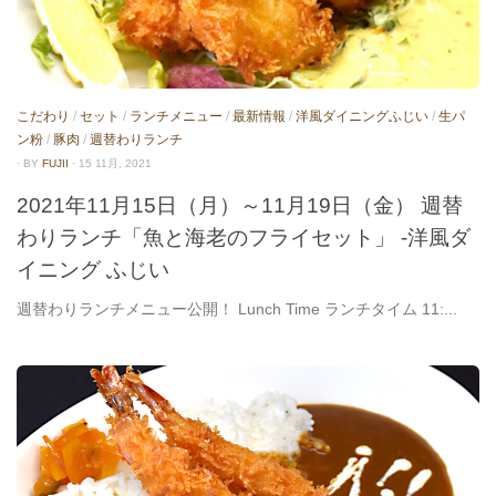
こだわり
/
セット
/
ランチメニュー
/
最新情報
/
洋風ダイニングふじい
/
生パ
ン粉
/
豚肉
/
週替わりランチ
· BY
FUJII
· 15 11月, 2021
2021年11月15日（月）～11月19日（金） 週替
わりランチ「魚と海老のフライセット」 -洋風ダ
イニング ふじい
週替わりランチメニュー公開！ Lunch Time ランチタイム 11:...