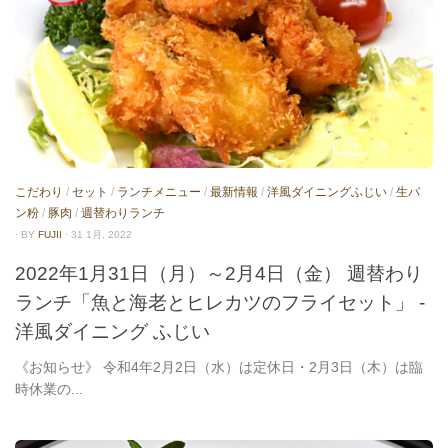
こだわり
/
セット
/
ランチメニュー
/
最新情報
/
洋風ダイニングふじい
/
生パ
ン粉
/
豚肉
/
週替わりランチ
· BY
FUJII
· 31 1月, 2022
2022年1月31日（月）～2月4日（金） 週替わり
ランチ「魚と海老とヒレカツのフライセット」 -
洋風ダイニング ふじい
《お知らせ》 令和4年2月2日（水）は定休日・2月3日（木）は臨
時休業の...