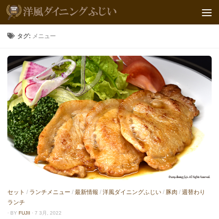
タグ:
メニュー
セット
/
ランチメニュー
/
最新情報
/
洋風ダイニングふじい
/
豚肉
/
週替わり
ランチ
· BY
FUJII
· 7 3月, 2022