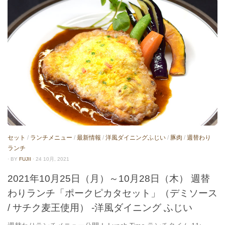
セット
/
ランチメニュー
/
最新情報
/
洋風ダイニングふじい
/
豚肉
/
週替わり
ランチ
· BY
FUJII
· 24 10月, 2021
2021年10月25日（月）～10月28日（木） 週替
わりランチ「ポークピカタセット」（デミソース
/ サチク麦王使用） -洋風ダイニング ふじい