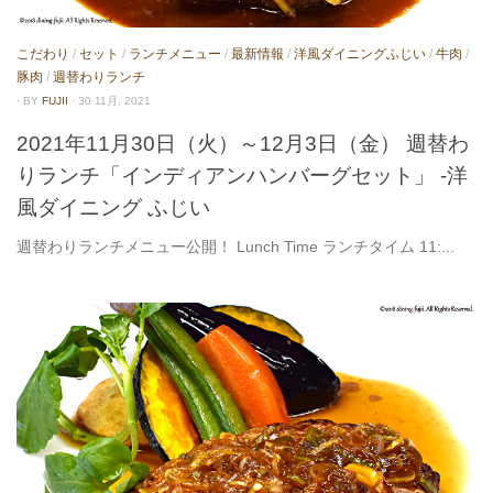
こだわり
/
セット
/
ランチメニュー
/
最新情報
/
洋風ダイニングふじい
/
牛肉
/
豚肉
/
週替わりランチ
· BY
FUJII
· 30 11月, 2021
2021年11月30日（火）～12月3日（金） 週替わ
りランチ「インディアンハンバーグセット」 -洋
風ダイニング ふじい
週替わりランチメニュー公開！ Lunch Time ランチタイム 11:...