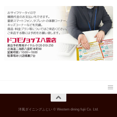
洋風ダイニングふじい © Western dining fujii Co. Ltd.