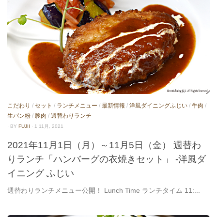
こだわり
/
セット
/
ランチメニュー
/
最新情報
/
洋風ダイニングふじい
/
牛肉
/
生パン粉
/
豚肉
/
週替わりランチ
· BY
FUJII
· 1 11月, 2021
2021年11月1日（月）～11月5日（金） 週替わ
りランチ「ハンバーグの衣焼きセット」 -洋風ダ
イニング ふじい
週替わりランチメニュー公開！ Lunch Time ランチタイム 11:...