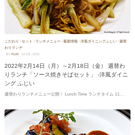
こだわり
/
セット
/
ランチメニュー
/
最新情報
/
洋風ダイニングふじい
/
週替
わりランチ
· BY
FUJII
· 14 2月, 2022
2022年2月14日（月）～2月18日（金） 週替わ
りランチ「ソース焼きそばセット」 -洋風ダイニ
ング ふじい
週替わりランチメニュー公開！ Lunch Time ランチタイム 11:...