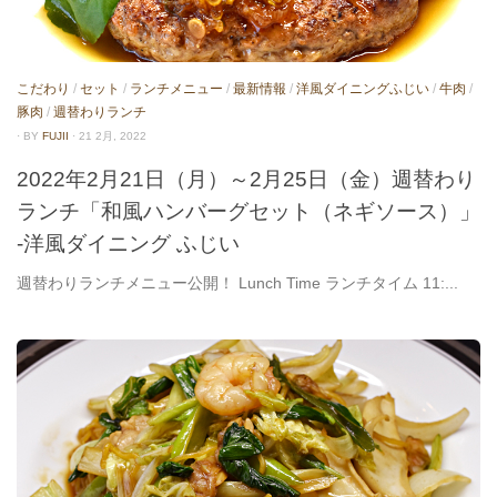
こだわり
/
セット
/
ランチメニュー
/
最新情報
/
洋風ダイニングふじい
/
牛肉
/
豚肉
/
週替わりランチ
· BY
FUJII
· 21 2月, 2022
2022年2月21日（月）～2月25日（金）週替わり
ランチ「和風ハンバーグセット（ネギソース）」
-洋風ダイニング ふじい
週替わりランチメニュー公開！ Lunch Time ランチタイム 11:...