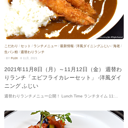
こだわり
/
セット
/
ランチメニュー
/
最新情報
/
洋風ダイニングふじい
/
海老
/
生パン粉
/
週替わりランチ
· BY
FUJII
· 8 11月, 2021
2021年11月8日（月）～11月12日（金） 週替わ
りランチ「エビフライカレーセット」 -洋風ダイ
ニング ふじい
週替わりランチメニュー公開！ Lunch Time ランチタイム 11:...