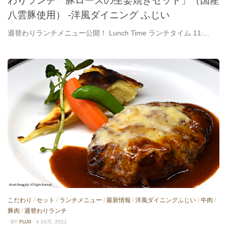
わりランチ「豚ロースの生姜焼きセット」（国産
八雲豚使用） -洋風ダイニング ふじい
週替わりランチメニュー公開！ Lunch Time ランチタイム 11:...
こだわり
/
セット
/
ランチメニュー
/
最新情報
/
洋風ダイニングふじい
/
牛肉
/
豚肉
/
週替わりランチ
· BY
FUJII
· 4 10月, 2021