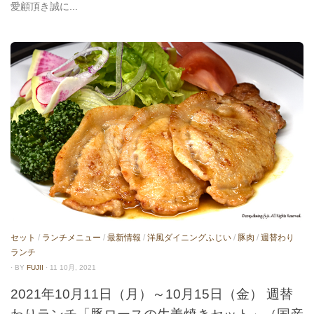
愛顧頂き誠に...
セット
/
ランチメニュー
/
最新情報
/
洋風ダイニングふじい
/
豚肉
/
週替わり
ランチ
· BY
FUJII
· 11 10月, 2021
2021年10月11日（月）～10月15日（金） 週替