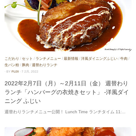
こだわり
/
セット
/
ランチメニュー
/
最新情報
/
洋風ダイニングふじい
/
牛肉
/
生パン粉
/
豚肉
/
週替わりランチ
· BY
FUJII
· 7 2月, 2022
2022年2月7日（月）～2月11日（金） 週替わり
ランチ「ハンバーグの衣焼きセット」 -洋風ダイ
ニング ふじい
週替わりランチメニュー公開！ Lunch Time ランチタイム 11:...