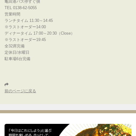
亀田港バス停すぐ側
TEL 0138-62-5055
営業時間
ランチタイム 11:30～14:45
※ラストオーダー14:00
ディナータイム 17:00～20:30（Close）
※ラストオーダー19:45
全32席完備
定休日/水曜日
駐車場6台完備
前のページに戻る