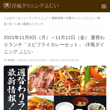
こだわり
/
セット
/
ランチメニュー
/
最新情報
/
洋風ダイニングふじい
/
海
老
/
生パン粉
/
週替わりランチ
2021年11月8日（月）～11月12日（金） 週替わ
りランチ「エビフライカレーセット」 -洋風ダイ
ニング ふじい
BY
FUJII
· 公開済み
2021年11月8日
· 更新済み
2022年4月24日