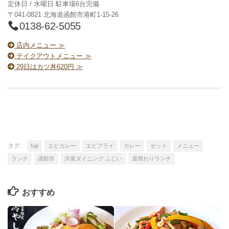
定休日 / 水曜日 駐車場6台完備
〒041-0821 北海道函館市港町1-15-26
0138-62-5055
店内メニュー ≫
テイクアウトメニュー ≫
29日はカツ丼620円 ≫
タグ:
fujii
エビカレー
エビフライ
カレー
セット
メニュー
ランチ
函館市
洋風ダイニング ふじい
週替わりランチ
おすすめ