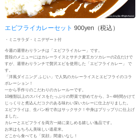
エビフライカレーセット
900yen（税込）
・ミニサラダ・ミニデザート付
今週の週替わりランチは「エビフライカレー」です。
普段のメニューにはカレーライスとサチク麦王カツカレーの2点だけで
すが、週替わりランチで贅沢エビを使用した「エビフライカレー」 で
す。
「洋風ダイニング ふじい」で人気のカレーライスとエビフライのコラ
ボレーション！
一から手作りのこだわりのカレールーです。
10種類以上のスパイスをたっぷりの野菜で炒めてから、3～4時間かけて
じっくりと煮込んだコクのある味わい深いカレーに仕上がりました。
エビフライは、生パン粉で衣はサックサク！中身はプリップリに仕上げ
ました。
カレーとエビフライを両方一緒に楽しめる嬉しい逸品です。
お米はもちろん美味しい道産米。
どこから食べても「笑顔」間違いなし！