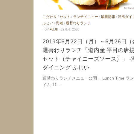
こだわり
/
セット
/
ランチメニュー
/
最新情報
/
洋風ダイ
ふじい
/
海老
/
週替わりランチ
· BY
FUJII
· 22 6月, 2020
2019年6月22日（月）～6月26日
週替わりランチ「道内産 平目の唐
セット（チャイニーズソース）」 -
ダイニング ふじい
週替わりランチメニュー公開！ Lunch Time ラ
イム 11:...