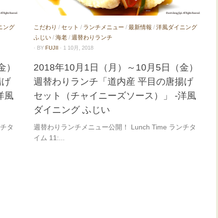
ニング
こだわり
/
セット
/
ランチメニュー
/
最新情報
/
洋風ダイニング
ふじい
/
海老
/
週替わりランチ
· BY
FUJII
· 1 10月, 2018
（金）
2018年10月1日（月）～10月5日（金）
揚げ
週替わりランチ「道内産 平目の唐揚げ
洋風
セット（チャイニーズソース）」 -洋風
ダイニング ふじい
ンチタ
週替わりランチメニュー公開！ Lunch Time ランチタ
イム 11:...