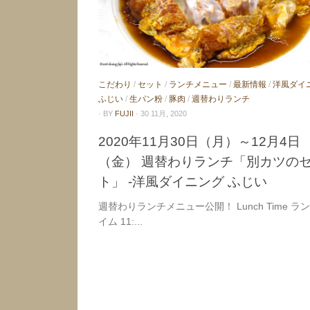
こだわり
/
セット
/
ランチメニュー
/
最新情報
/
洋風ダイ
ふじい
/
生パン粉
/
豚肉
/
週替わりランチ
· BY
FUJII
· 30 11月, 2020
2020年11月30日（月）～12月4日
（金） 週替わりランチ「別カツの
ト」 -洋風ダイニング ふじい
週替わりランチメニュー公開！ Lunch Time ラ
イム 11:...