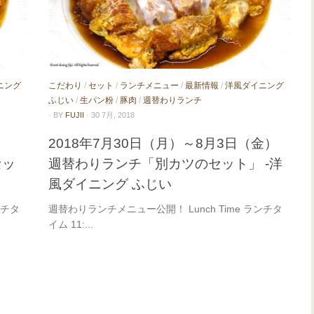
ニング
こだわり
/
セット
/
ランチメニュー
/
最新情報
/
洋風ダイニング
ふじい
/
生パン粉
/
豚肉
/
週替わりランチ
· BY
FUJII
· 30 7月, 2018
2018年7月30日（月）～8月3日（金）
セッ
週替わりランチ「別カツのセット」 -洋
風ダイニング ふじい
ンチタ
週替わりランチメニュー公開！ Lunch Time ランチタ
イム 11:...