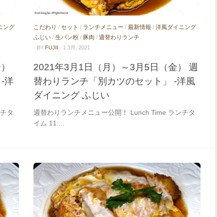
ニング
こだわり
/
セット
/
ランチメニュー
/
最新情報
/
洋風ダイニング
ふじい
/
生パン粉
/
豚肉
/
週替わりランチ
· BY
FUJII
· 1 3月, 2021
金）
2021年3月1日（月）～3月5日（金） 週
-洋
替わりランチ「別カツのセット」 -洋風
ダイニング ふじい
ンチタ
週替わりランチメニュー公開！ Lunch Time ランチタ
イム 11:...