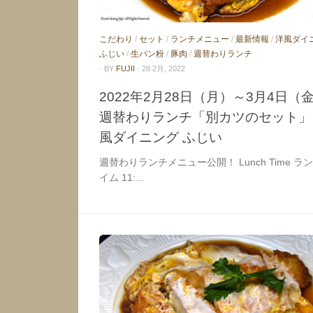
こだわり
/
セット
/
ランチメニュー
/
最新情報
/
洋風ダイ
ふじい
/
生パン粉
/
豚肉
/
週替わりランチ
· BY
FUJII
· 28 2月, 2022
2022年2月28日（月）～3月4日（
週替わりランチ「別カツのセット」 
風ダイニング ふじい
週替わりランチメニュー公開！ Lunch Time ラ
イム 11:...