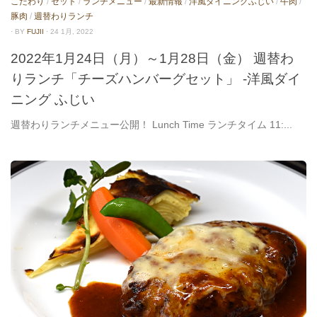
こだわり
/
セット
/
ランチメニュー
/
最新情報
/
洋風ダイニングふじい
/
牛肉
/
豚肉
/
週替わりランチ
· BY
FUJII
· 24 1月, 2022
2022年1月24日（月）～1月28日（金） 週替わ
りランチ「チーズハンバーグセット」 -洋風ダイ
ニング ふじい
週替わりランチメニュー公開！ Lunch Time ランチタイム 11:...