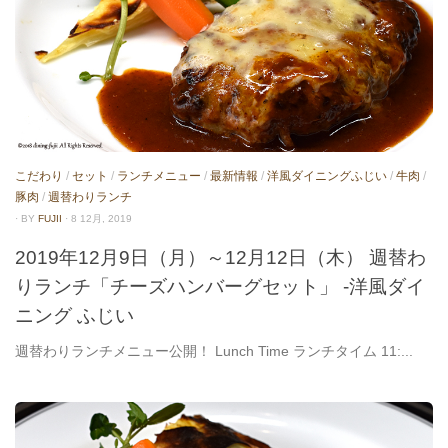
こだわり
/
セット
/
ランチメニュー
/
最新情報
/
洋風ダイニングふじい
/
牛肉
/
豚肉
/
週替わりランチ
· BY
FUJII
· 8 12月, 2019
2019年12月9日（月）～12月12日（木） 週替わ
りランチ「チーズハンバーグセット」 -洋風ダイ
ニング ふじい
週替わりランチメニュー公開！ Lunch Time ランチタイム 11:...