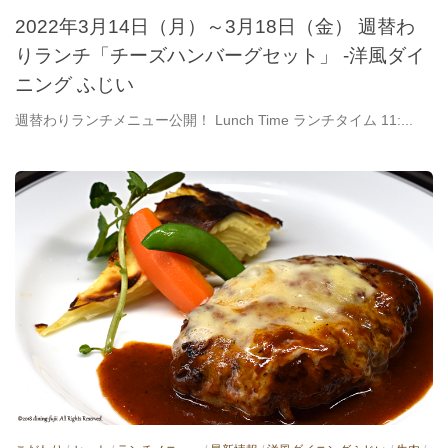
2022年3月14日（月）～3月18日（金） 週替わ
りランチ「チーズハンバーグセット」 -洋風ダイ
ニング ふじい
週替わりランチメニュー公開！ Lunch Time ランチタイム 11:...