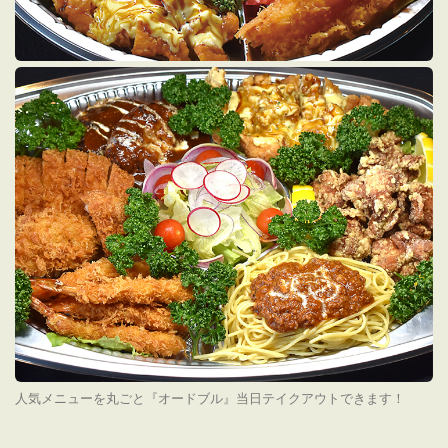
人気メニューを丸ごと『オードブル』当日テイクアウトできます！