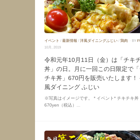
イベント
/
最新情報
/
洋風ダイニングふじい
/
鶏肉
· BY
F
10月, 2019
令和元年10月11日（金）は「チキ
丼」の日。月に一回この日限定で「
チキ丼」670円を販売いたします！ 
風ダイニング ふじい
※写真はイメージです。 * イベント* チキチキ丼
670yen（税込）...