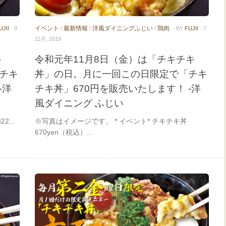
イベント
/
最新情報
/
洋風ダイニングふじい
/
鶏肉
UJII
· 9
· BY
FUJII
· 7
11月, 2019
キ
令和元年11月8日（金）は「チキチキ
チキ
丼」の日。月に一回この日限定で「チキ
-洋
チキ丼」670円を販売いたします！ -洋
風ダイニング ふじい
2...
※写真はイメージです。 * イベント* チキチキ丼
670yen（税込）...