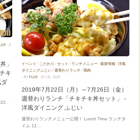
UJII
· 8
キ丼」
イベント
/
こだわり
/
セット
/
ランチメニュー
/
最新情報
/
洋風
ダイニングふじい
/
週替わりランチ
/
鶏肉
チキ
· BY
FUJII
· 20 7月, 2019
風ダ
2019年7月22日（月）～7月26日（金）
週替わりランチ「チキチキ丼セット」 -
2...
洋風ダイニング ふじい
週替わりランチメニュー公開！ Lunch Time ランチタ
イム 11:...