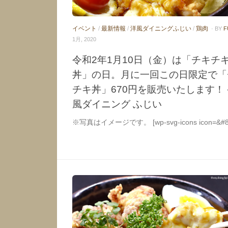
イベント
/
最新情報
/
洋風ダイニングふじい
/
鶏肉
· BY
F
1月, 2020
令和2年1月10日（金）は「チキチ
丼」の日。月に一回この日限定で「
チキ丼」670円を販売いたします！ 
風ダイニング ふじい
※写真はイメージです。 [wp-svg-icons icon=&#82