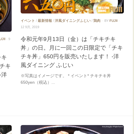
イベント
/
最新情報
/
洋風ダイニングふじい
/
鶏肉
· BY
FUJII
·
12 9月, 2019
令和元年9月13日（金）は「チキチキ
UJII
· 9
丼」の日。月に一回この日限定で「チキ
チキ丼」650円を販売いたします！ -洋
チキ
風ダイニング ふじい
チキ
-洋
※写真はイメージです。 * イベント* チキチキ丼
650yen（税込）...