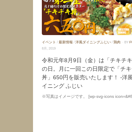
イベント
/
最新情報
/
洋風ダイニングふじい
/
鶏肉
· BY
F
8月, 2019
令和元年8月9日（金）は「チキチ
の日。月に一回この日限定で「チキ
丼」650円を販売いたします！ -洋
イニング ふじい
※写真はイメージです。 [wp-svg-icons icon=&#82