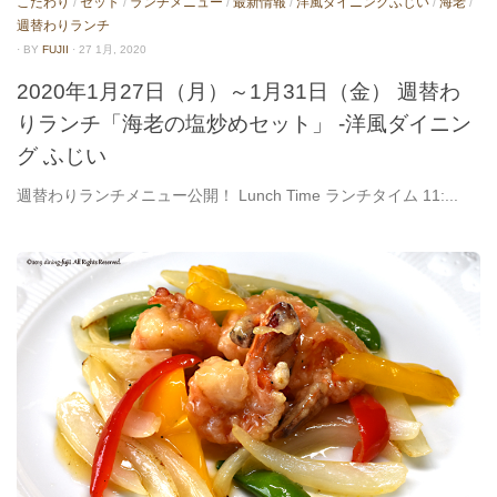
こだわり
/
セット
/
ランチメニュー
/
最新情報
/
洋風ダイニングふじい
/
海老
/
週替わりランチ
· BY
FUJII
· 27 1月, 2020
2020年1月27日（月）～1月31日（金） 週替わ
りランチ「海老の塩炒めセット」 -洋風ダイニン
グ ふじい
週替わりランチメニュー公開！ Lunch Time ランチタイム 11:...