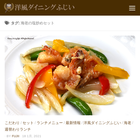
タグ:
海老の塩炒めセット
こだわり
/
セット
/
ランチメニュー
/
最新情報
/
洋風ダイニングふじい
/
海老
/
週替わりランチ
· BY
FUJII
· 18 1月, 2021