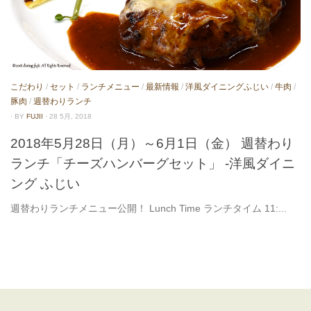
こだわり
/
セット
/
ランチメニュー
/
最新情報
/
洋風ダイニングふじい
/
牛肉
/
豚肉
/
週替わりランチ
· BY
FUJII
· 28 5月, 2018
2018年5月28日（月）～6月1日（金） 週替わり
ランチ「チーズハンバーグセット」 -洋風ダイニ
ング ふじい
週替わりランチメニュー公開！ Lunch Time ランチタイム 11:...