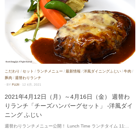
こだわり
/
セット
/
ランチメニュー
/
最新情報
/
洋風ダイニングふじい
/
牛肉
/
豚肉
/
週替わりランチ
· BY
FUJII
· 12 4月, 2021
2021年4月12日（月）～4月16日（金） 週替わ
りランチ「チーズハンバーグセット」 -洋風ダイ
ニング ふじい
週替わりランチメニュー公開！ Lunch Time ランチタイム 11:...