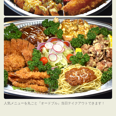
人気メニューを丸ごと『オードブル』当日テイクアウトできます！