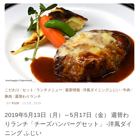
こだわり
/
セット
/
ランチメニュー
/
最新情報
/
洋風ダイニングふじい
/
牛肉
/
豚肉
/
週替わりランチ
· BY
FUJII
· 13 5月, 2019
2019年5月13日（月）～5月17日（金） 週替わ
りランチ「チーズハンバーグセット」 -洋風ダイ
ニング ふじい