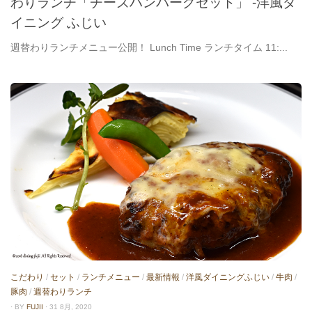
わりランチ「チーズハンバーグセット」 -洋風ダ
イニング ふじい
週替わりランチメニュー公開！ Lunch Time ランチタイム 11:...
こだわり
/
セット
/
ランチメニュー
/
最新情報
/
洋風ダイニングふじい
/
牛肉
/
豚肉
/
週替わりランチ
· BY
FUJII
· 31 8月, 2020