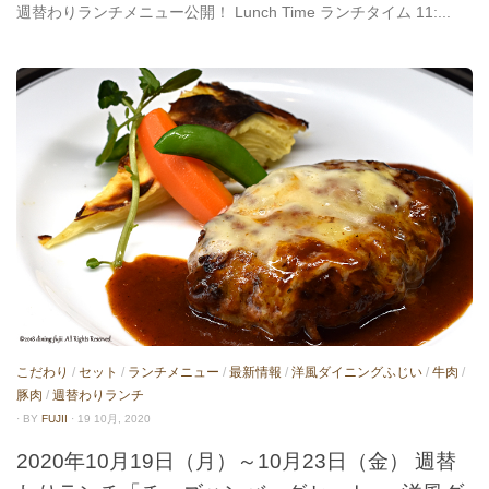
週替わりランチメニュー公開！ Lunch Time ランチタイム 11:...
こだわり
/
セット
/
ランチメニュー
/
最新情報
/
洋風ダイニングふじい
/
牛肉
/
豚肉
/
週替わりランチ
· BY
FUJII
· 19 10月, 2020
2020年10月19日（月）～10月23日（金） 週替