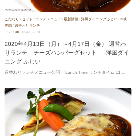
こだわり
/
セット
/
ランチメニュー
/
最新情報
/
洋風ダイニングふじい
/
牛肉
/
豚肉
/
週替わりランチ
· BY
FUJII
· 13 4月, 2020
2020年4月13日（月）～4月17日（金） 週替わ
りランチ「チーズハンバーグセット」 -洋風ダイ
ニング ふじい
週替わりランチメニュー公開！ Lunch Time ランチタイム 11:...