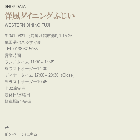
SHOP DATA
WESTERN DINING FUJII
〒041-0821 北海道函館市港町1-15-26
亀田港バス停すぐ側
TEL 0138-62-5055
営業時間
ランチタイム 11:30～14:45
※ラストオーダー14:00
ディナータイム 17:00～20:30（Close）
※ラストオーダー19:45
全32席完備
定休日/水曜日
駐車場6台完備
前のページに戻る