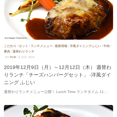
こだわり
/
セット
/
ランチメニュー
/
最新情報
/
洋風ダイニングふじい
/
牛肉
/
豚肉
/
週替わりランチ
· BY
FUJII
· 8 12月, 2019
2019年12月9日（月）～12月12日（木） 週替わ
りランチ「チーズハンバーグセット」 -洋風ダイ
ニング ふじい
週替わりランチメニュー公開！ Lunch Time ランチタイム 11:...