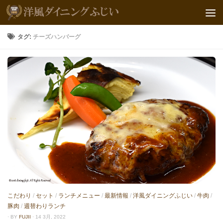
タグ:
チーズハンバーグ
こだわり
/
セット
/
ランチメニュー
/
最新情報
/
洋風ダイニングふじい
/
牛肉
/
豚肉
/
週替わりランチ
· BY
FUJII
· 14 3月, 2022