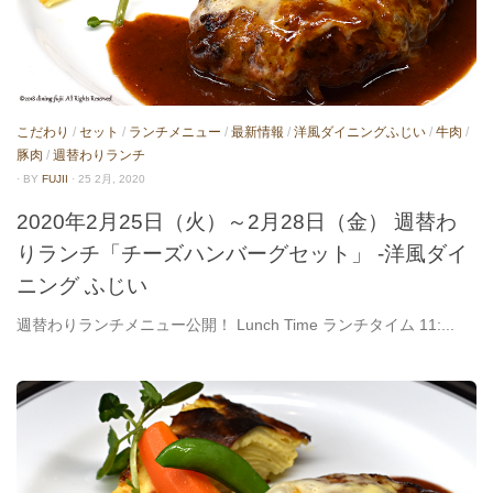
こだわり
/
セット
/
ランチメニュー
/
最新情報
/
洋風ダイニングふじい
/
牛肉
/
豚肉
/
週替わりランチ
· BY
FUJII
· 25 2月, 2020
2020年2月25日（火）～2月28日（金） 週替わ
りランチ「チーズハンバーグセット」 -洋風ダイ
ニング ふじい
週替わりランチメニュー公開！ Lunch Time ランチタイム 11:...