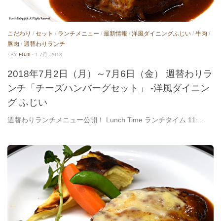
こだわり
/
セット
/
ランチメニュー
/
最新情報
/
洋風ダイニングふじい
/
牛肉
/
豚肉
/
週替わりランチ
· BY
FUJII
· 1 7月, 2018
2018年7月2日（月）～7月6日（金） 週替わりラ
ンチ「チーズハンバーグセット」 -洋風ダイニン
グ ふじい
週替わりランチメニュー公開！ Lunch Time ランチタイム 11:...