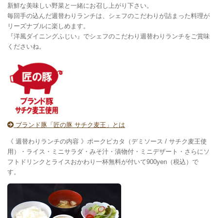
新鮮な美味しい野菜と一緒にお召し上がり下さい。
毎回手の込んだ週替わりランチは、シェフのこだわりが詰まった料理が
リーズナブルに楽しめます。
『洋風ダイニングふじい』でシェフのこだわり週替わりランチをご賞味
くださいね。
ブランド豚「匠の豚 サチク麦王」とは
《 週替わりランチの内容 》ポークピカタ（デミソース / サチク麦王使
用）・ライス・ミニサラダ・みそ汁・漬物付・ミニデザート・さらにソ
フトドリンクとライスおかわり一杯無料が付いて900yen（税込）で
す。