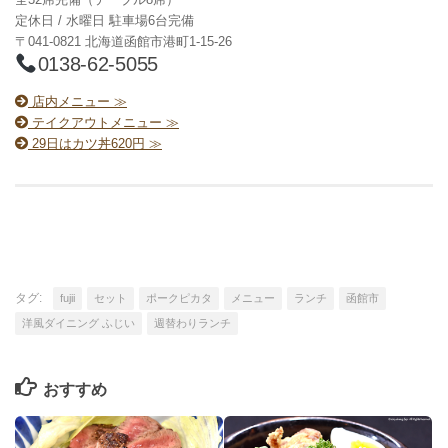
定休日 / 水曜日 駐車場6台完備
〒041-0821 北海道函館市港町1-15-26
0138-62-5055
店内メニュー ≫
テイクアウトメニュー ≫
29日はカツ丼620円 ≫
タグ:
fujii
セット
ポークピカタ
メニュー
ランチ
函館市
洋風ダイニング ふじい
週替わりランチ
おすすめ