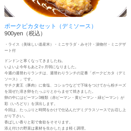
ポークピカタセット（デミソース）
900yen（税込）
・ライス（美味しい道産米）・ミニサラダ・みそ汁・漬物付・ミニデザ
ート付
ドンドンと寒くなってきましたね。
いよいよ今年もあと2ヶ月弱になりました。
今週の週替わりランチは、週替わりランチの定番「ポークピカタ（デミ
ソース）」です。
サチク麦王（豚肉）に食塩、コショウなどで下味をつけてから粉チーズ
を混ぜた溶き卵をたっぷりとからませて焼きました。
卵の中にはビーマン3種類（赤ピーマン・黄ピーマン・緑ピーマン）が
彩（いろどり）を演出します。
今回は、たっぷりと時間をかけで仕込んだデミグラスソースでお召し上
がり下さい。
香ばしい香りと彩で食欲をそそります。
添え付けの野菜は素材を生かしたまま軽く調理。