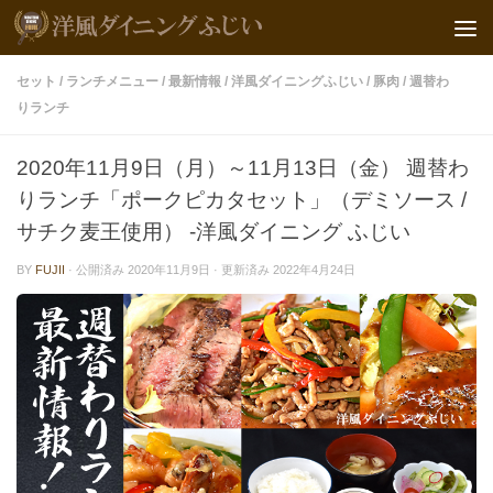
セット
/
ランチメニュー
/
最新情報
/
洋風ダイニングふじい
/
豚肉
/
週替わ
りランチ
2020年11月9日（月）～11月13日（金） 週替わ
りランチ「ポークピカタセット」（デミソース /
サチク麦王使用） -洋風ダイニング ふじい
BY
FUJII
· 公開済み
2020年11月9日
· 更新済み
2022年4月24日