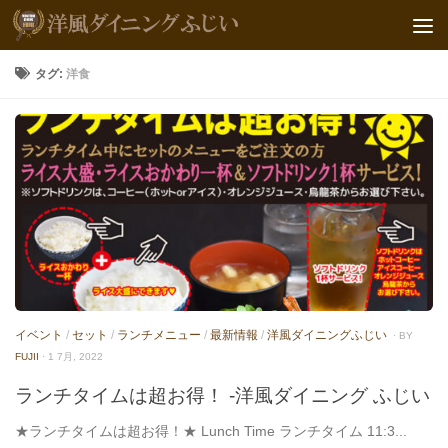
タグ:
洋食
イベント
/
セット
/
ランチメニュー
/
最新情報
/
洋風ダイニングふじい
· BY
FUJII
· 1 7月, 2022
ランチタイムは超お得！ -洋風ダイニング ふじい
★ランチタイムは超お得！★ Lunch Time ランチタイム 11:3...