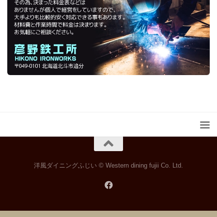
洋風ダイニングふじい © Western dining fujii Co. Ltd.