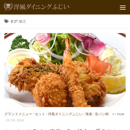
タグ:
帆立
グランドメニュー
/
セット
/
洋風ダイニングふじい
/
海老
/
生パン粉
· BY
FUJII
· 26 3月, 2018