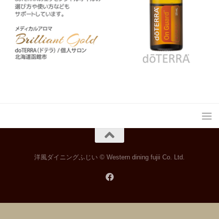
洋風ダイニングふじい © Western dining fujii Co. Ltd.