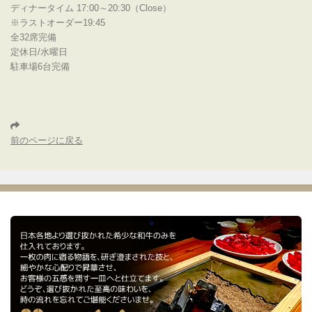
ディナータイム 17:00～20:30（Close）
※ラストオーダー19:45
全32席完備
定休日/水曜日
駐車場6台完備
前のページに戻る