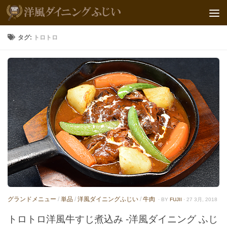
タグ:
トロトロ
グランドメニュー
/
単品
/
洋風ダイニングふじい
/
牛肉
· BY
FUJII
· 27 3月, 2018
トロトロ洋風牛すじ煮込み -洋風ダイニング ふじ