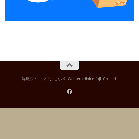
洋風ダイニングふじい © Western dining fujii Co. Ltd.